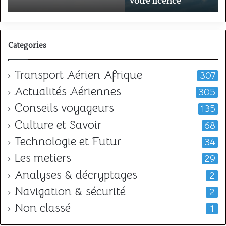
votre
l
votre licence
licence
c
t
Categories
Transport Aérien Afrique
307
Actualités Aériennes
305
Conseils voyageurs
135
Culture et Savoir
68
Technologie et Futur
34
Les metiers
29
Analyses & décryptages
2
Navigation & sécurité
2
Non classé
1