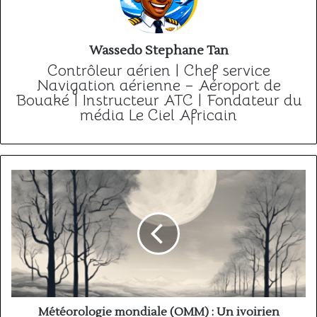
Wassedo Stephane Tan
Contrôleur aérien | Chef service
Navigation aérienne – Aéroport de
Bouaké | Instructeur ATC | Fondateur du
média Le Ciel Africain
Météorologie
mondiale
(OMM)
:
Un
ivoirien
devient
vice-
président
!
Météorologie mondiale (OMM) : Un ivoirien