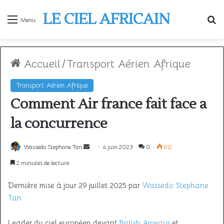
LE CIEL AFRICAIN
R
Menu
Accueil
/
Transport Aérien Afrique
Transport Aérien Afrique
Comment Air france fait face a
la concurrence
Envoyer
Wassedo Stephane Tan
4 juin 2023
0
612
un
2 minutes de lecture
courriel
Dernière mise à jour 29 juillet 2025 par
Wassedo Stephane
Tan
Leader du ciel européen devant
British Airways
et