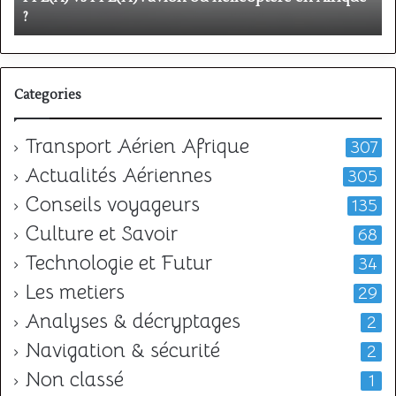
?
v
?
l
Categories
Transport Aérien Afrique
307
Actualités Aériennes
305
Conseils voyageurs
135
Culture et Savoir
68
Technologie et Futur
34
Les metiers
29
Analyses & décryptages
2
Navigation & sécurité
2
Non classé
1