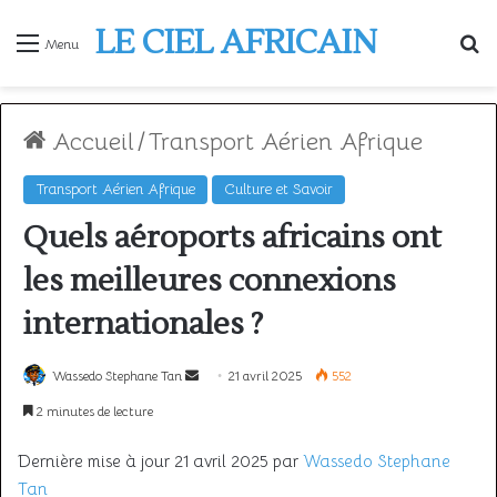
LE CIEL AFRICAIN
R
Menu
Accueil
/
Transport Aérien Afrique
Transport Aérien Afrique
Culture et Savoir
Quels aéroports africains ont
les meilleures connexions
internationales ?
Envoyer
Wassedo Stephane Tan
21 avril 2025
552
un
2 minutes de lecture
courriel
Dernière mise à jour 21 avril 2025 par
Wassedo Stephane
Tan