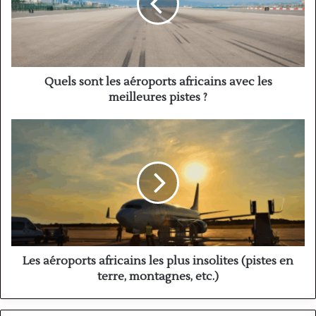
africains
avec
les
meilleures
pistes
?
Quels sont les aéroports africains avec les
meilleures pistes ?
Les
aéroports
africains
les
plus
insolites
(pistes
en
terre,
montagnes,
Les aéroports africains les plus insolites (pistes en
etc.)
terre, montagnes, etc.)