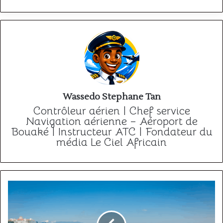
Wassedo Stephane Tan
Contrôleur aérien | Chef service
Navigation aérienne – Aéroport de
Bouaké | Instructeur ATC | Fondateur du
média Le Ciel Africain
Quels
sont
les
aéroports