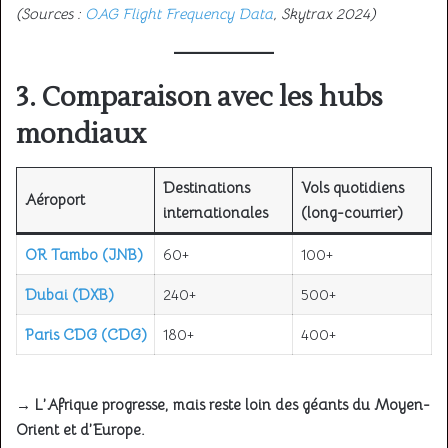
(Sources :
OAG Flight Frequency Data
, Skytrax 2024)
3. Comparaison avec les hubs
mondiaux
Destinations
Vols quotidiens
Aéroport
internationales
(long-courrier)
OR Tambo (JNB)
60+
100+
Dubai (DXB)
240+
500+
Paris CDG (CDG)
180+
400+
→ L’Afrique progresse, mais reste loin des géants du Moyen-
Orient et d’Europe.