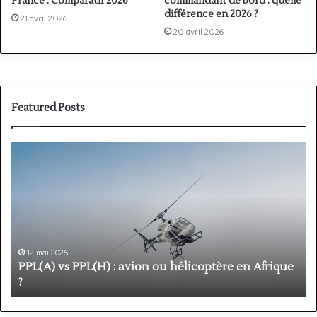
commandant de bord : quelle
France : Comparatif 2026
différence en 2026 ?
21 avril 2026
20 avril 2026
Featured Posts
PPL(A)
F
vs
P
PPL(H)
:
:
é
avion
p
ou
e
hélicoptère
d
en
p
12 mai 2026
Afrique
o
PPL(A) vs PPL(H) : avion ou hélicoptère en Afrique
?
v
?
l