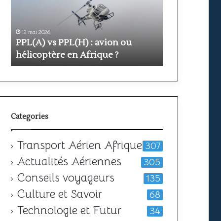
avion
prix
ou
et
hélicoptère
durée
en
12 mai 2026
pour
11 mai 2026
PPL(A) vs PPL(H) : avion ou
Formation PP
Afrique
obtenir
?
hélicoptère en Afrique ?
votre
durée pour o
licence
Categories
Transport Aérien Afrique
307
Actualités Aériennes
305
Conseils voyageurs
135
Culture et Savoir
68
Technologie et Futur
34