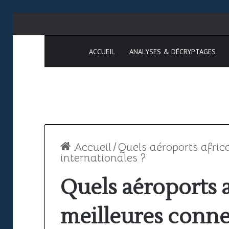
ACCUEIL
ANALYSES & DÉCRYPTAGES
Accueil
/
Quels aéroports afric
internationales ?
Quels aéroports a
Espace
SAATM
aérien
:
meilleures conn
africain
pourquoi
le