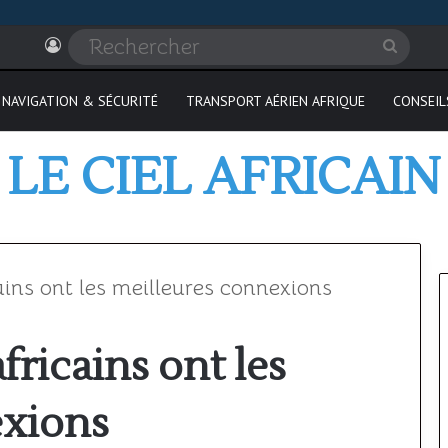
Connexion
Recher
NAVIGATION & SÉCURITÉ
TRANSPORT AÉRIEN AFRIQUE
CONSEIL
LE CIEL AFRICAIN
ains ont les meilleures connexions
fricains ont les
Où
passer
exions
son
PPL