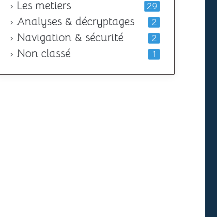
Les metiers
29
Analyses & décryptages
2
Navigation & sécurité
2
Non classé
1