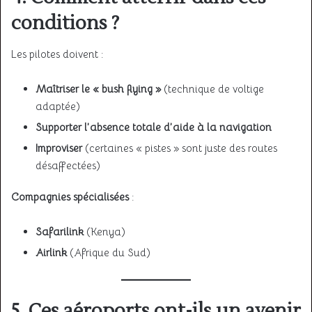
conditions ?
Les pilotes doivent :
Maîtriser le « bush flying »
(technique de voltige
adaptée)
Supporter l’absence totale d’aide à la navigation
Improviser
(certaines « pistes » sont juste des routes
désaffectées)
Compagnies spécialisées
:
Safarilink
(Kenya)
Airlink
(Afrique du Sud)
5. Ces aéroports ont-ils un avenir