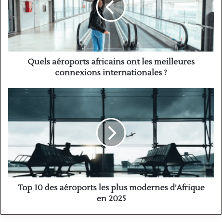
les
meilleures
connexions
internationales
?
Quels aéroports africains ont les meilleures
connexions internationales ?
Top
10
des
aéroports
les
plus
modernes
d’Afrique
en
2025
Top 10 des aéroports les plus modernes d’Afrique
en 2025