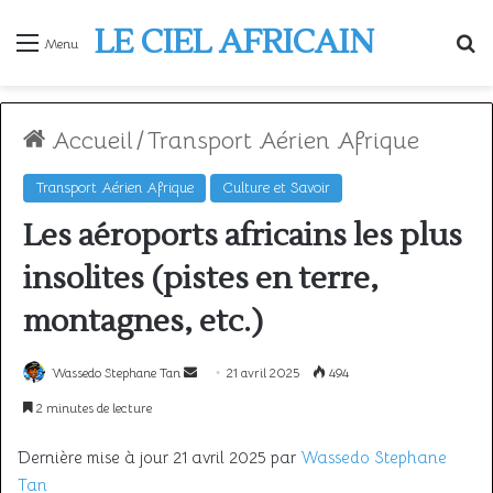
LE CIEL AFRICAIN
R
Menu
Accueil
/
Transport Aérien Afrique
Transport Aérien Afrique
Culture et Savoir
Les aéroports africains les plus
insolites (pistes en terre,
montagnes, etc.)
Envoyer
Wassedo Stephane Tan
21 avril 2025
494
un
2 minutes de lecture
courriel
Dernière mise à jour 21 avril 2025 par
Wassedo Stephane
Tan