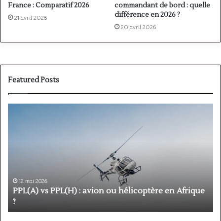
commandant de bord : quelle
France : Comparatif 2026
différence en 2026 ?
21 avril 2026
20 avril 2026
Featured Posts
PPL(A)
F
vs
P
PPL(H)
:
:
é
avion
p
ou
e
hélicoptère
d
en
p
12 mai 2026
Afrique
o
PPL(A) vs PPL(H) : avion ou hélicoptère en Afrique
?
v
?
l