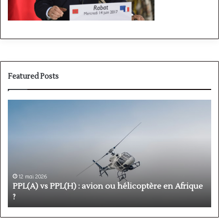
Featured Posts
PPL(A)
F
vs
P
PPL(H)
:
:
é
avion
p
ou
e
hélicoptère
d
en
p
12 mai 2026
Afrique
o
PPL(A) vs PPL(H) : avion ou hélicoptère en Afrique
?
v
?
l