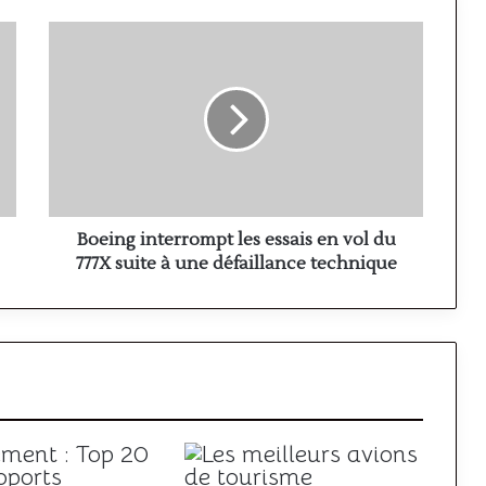
Boeing
interrompt
les
essais
en
vol
du
777X
suite
à
Boeing interrompt les essais en vol du
une
777X suite à une défaillance technique
défaillance
technique