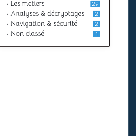
Les metiers
29
Analyses & décryptages
2
Navigation & sécurité
2
Non classé
1