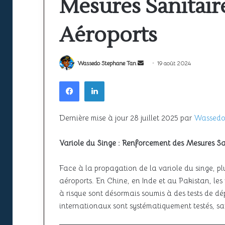
Mesures Sanitair
prix
la
et
sécurité
22 juin 2026
durée
à
Aéroports
Espace aérien af
pour
l’épreuve
11 mai 2026
Formation PPL : étapes, prix et
à l’épreuve de l
obtenir
de
votre
la
durée pour obtenir votre licence
trafic
Envoyer
Wassedo Stephane Tan
19 août 2024
licence
croissance
un
du
Facebook
Linkedin
trafic
courriel
Dernière mise à jour 28 juillet 2025 par
Wassedo
Variole du Singe : Renforcement des Mesures Sa
Face à la propagation de la variole du singe, plu
aéroports. En Chine, en Inde et au Pakistan, le
à risque sont désormais soumis à des tests de d
internationaux sont systématiquement testés, sa