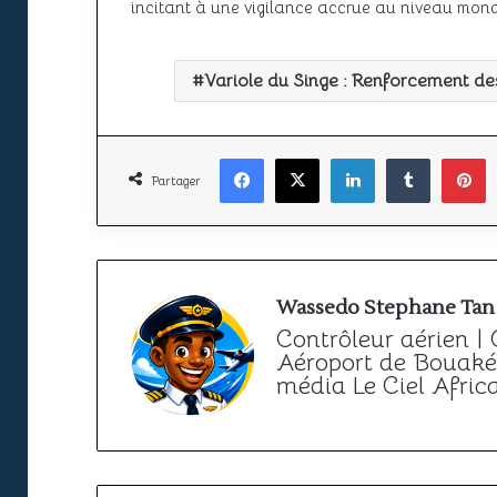
incitant à une vigilance accrue au niveau mond
Variole du Singe : Renforcement des
Facebook
X
Linkedin
Tumbl
P
Partager
Wassedo Stephane Tan
Contrôleur aérien |
Aéroport de Bouaké 
média Le Ciel Afric