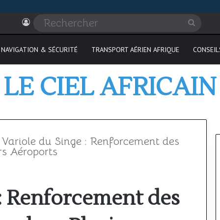
Connexion
Recher
NAVIGATION & SÉCURITÉ
TRANSPORT AÉRIEN AFRIQUE
CONSEIL
LE CIEL AFRICAIN
Variole du Singe : Renforcement des
rs Aéroports
SAATM
 : Renforcement des
:
pourquoi
le