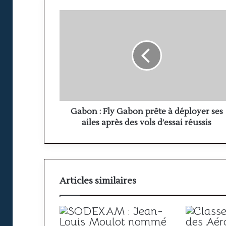
Gabon
:
Fly
Gabon
prête
à
déployer
ses
ailes
après
Gabon : Fly Gabon prête à déployer ses
des
ailes après des vols d’essai réussis
vols
d’essai
réussis
Articles similaires