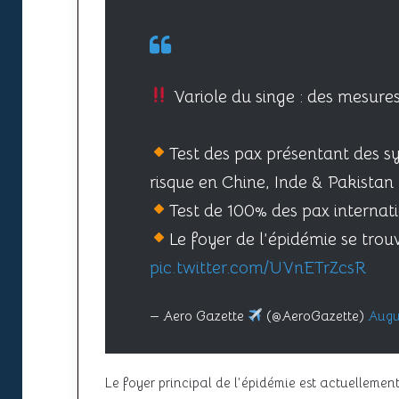
Variole du singe : des mesures
Test des pax présentant des 
risque en Chine, Inde & Pakistan
Test de 100% des pax interna
Le foyer de l’épidémie se tro
pic.twitter.com/UVnETrZcsR
— Aero Gazette
(@AeroGazette)
Augu
Le foyer principal de l’épidémie est actuellem