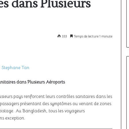
es dans Plusieurs
ciel
unique
africain
ricain : la sécurité
peine
22 juin 2026
a croissance du
SAATM : pourquoi le ciel uniqu
encore
à
africain peine encore à décoller
333
Temps de lecture 1 minute
décoller
 Stephane Tan
nitaires dans Plusieurs Aéroports
sieurs pays renforcent leurs contrôles sanitaires dans les
s passagers présentant des symptômes ou venant de zones
épistage. Au Bangladesh, tous les voyageurs
ns exception.