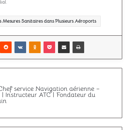
ial.
 Mesures Sanitaires dans Plusieurs Aéroports
r
interest
Reddit
VKontakte
Odnoklassniki
Pocket
Partager par email
Imprimer
 Chef service Navigation aérienne –
| Instructeur ATC | Fondateur du
ain