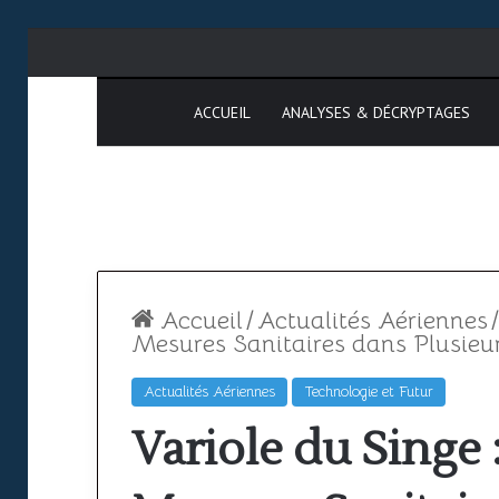
ACCUEIL
ANALYSES & DÉCRYPTAGES
Accueil
/
Actualités Aériennes
/
Mesures Sanitaires dans Plusieu
Actualités Aériennes
Technologie et Futur
Formation
Espace
Variole du Singe
PPL
aérien
africain
étapes,
: