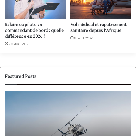
Salaire copilote vs
Vol médical et rapatriement
commandant de bord : quelle
sanitaire depuis l’Afrique
différence en 2026 ?
8 avril 2026
20 avril 2026
Featured Posts
PPL(A)
F
vs
P
PPL(H)
:
:
é
avion
p
ou
e
hélicoptère
d