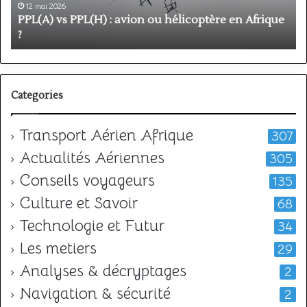
en
p
12 mai 2026
Afrique
o
PPL(A) vs PPL(H) : avion ou hélicoptère en Afrique
?
v
?
l
Categories
Transport Aérien Afrique
307
Actualités Aériennes
305
Conseils voyageurs
135
Culture et Savoir
68
Technologie et Futur
34
Les metiers
29
Analyses & décryptages
2
Navigation & sécurité
2