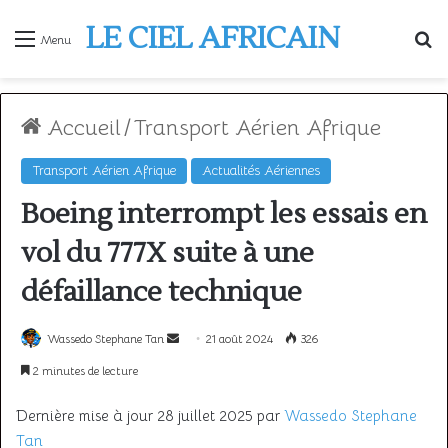
LE CIEL AFRICAIN
R
Menu
Accueil
/
Transport Aérien Afrique
Transport Aérien Afrique
Actualités Aériennes
Boeing interrompt les essais en
vol du 777X suite à une
défaillance technique
Envoyer
Wassedo Stephane Tan
21 août 2024
326
un
2 minutes de lecture
courriel
Dernière mise à jour 28 juillet 2025 par
Wassedo Stephane
Tan