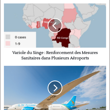
Variole
du
Singe
:
Renforcement
des
Mesures
Sanitaires
dans
Plusieurs
Variole du Singe : Renforcement des Mesures
Aéroports
Sanitaires dans Plusieurs Aéroports
Air
Tanzania
renforce
sa
flotte
avec
un
nouveau
Boeing