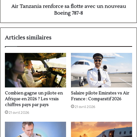
787-
Air Tanzania renforce sa flotte avec un nouveau
8
Boeing 787-8
Articles similaires
Combien gagne un pilote en
Salaire pilote Emirates vs Air
Afrique en 2026 ? Les vrais
France : Comparatif 2026
chiffres pays par pays
21 avril 2026
21 avril 2026