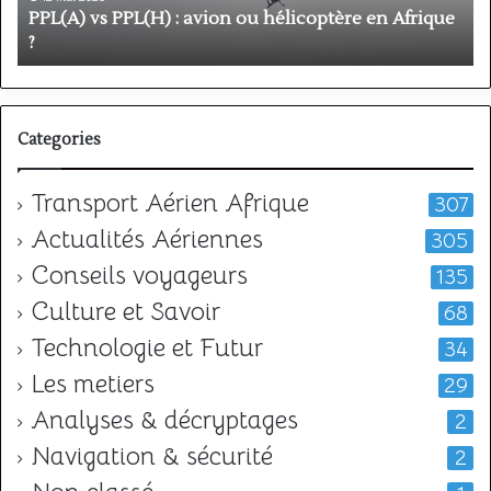
Afrique
o
PPL(A) vs PPL(H) : avion ou hélicoptère en Afrique
?
v
?
l
Categories
Transport Aérien Afrique
307
Actualités Aériennes
305
Conseils voyageurs
135
Culture et Savoir
68
Technologie et Futur
34
Les metiers
29
Analyses & décryptages
2
Navigation & sécurité
2