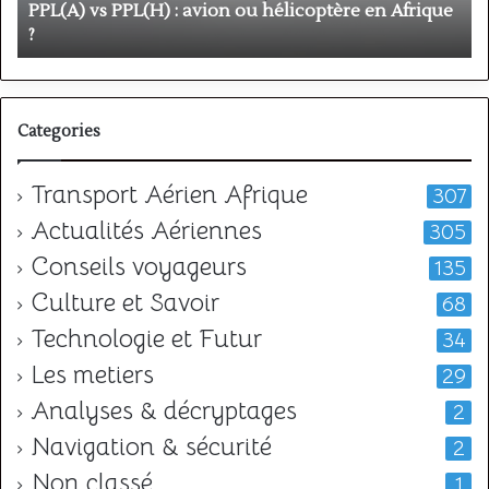
Afrique
o
PPL(A) vs PPL(H) : avion ou hélicoptère en Afrique
?
v
?
l
Categories
Transport Aérien Afrique
307
Actualités Aériennes
305
Conseils voyageurs
135
Culture et Savoir
68
Technologie et Futur
34
Les metiers
29
Analyses & décryptages
2
Navigation & sécurité
2
Non classé
1