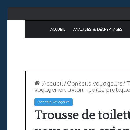
ACCUEIL
ANALYSES & DÉCRYPTAGES
Accueil
/
Conseils voyageurs
/
T
voyager en avion : guide pratiqu
Conseils voyageurs
Espace
SAATM
Trousse de toilet
aérien
:
africain
pourquoi
le