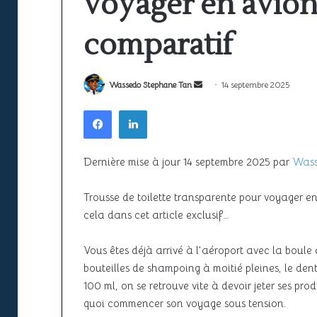
voyager en avion 
la
ciel
sécurité
unique
22 juin 2026
à
africain
comparatif
Espace aérien africain : la sécurité
l’épreuve
peine
22 juin 2026
à l’épreuve de la croissance du
SAATM : pourquo
de
encore
la
à
trafic
africain peine e
Envoyer
Wassedo Stephane Tan
14 septembre 2025
croissance
décoller
un
Facebook
Linkedin
du
courriel
trafic
Dernière mise à jour 14 septembre 2025 par
Wass
Trousse de toilette transparente pour voyager en
cela dans cet article exclusif…
Vous êtes déjà arrivé à l’aéroport avec la boule 
bouteilles de shampoing à moitié pleines, le dent
100 ml, on se retrouve vite à devoir jeter ses pr
quoi commencer son voyage sous tension.