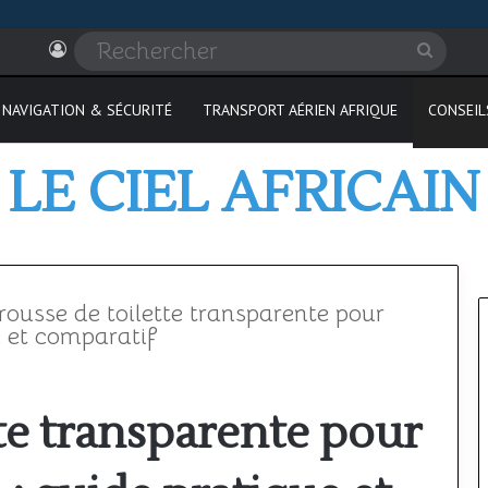
Connexion
Recher
NAVIGATION & SÉCURITÉ
TRANSPORT AÉRIEN AFRIQUE
CONSEIL
LE CIEL AFRICAIN
rousse de toilette transparente pour
e et comparatif
Où
te transparente pour
passer
son
PPL