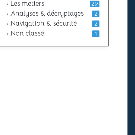
Les metiers
29
Analyses & décryptages
2
Navigation & sécurité
2
Non classé
1