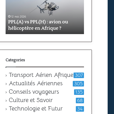
avion
prix
ou
et
hélicoptère
durée
en
pour
12 mai 2026
11 mai 2026
PPL(A) vs PPL(H) : avion ou
Formation PP
Afrique
obtenir
?
votre
hélicoptère en Afrique ?
durée pour o
licence
Categories
Transport Aérien Afrique
307
Actualités Aériennes
305
Conseils voyageurs
135
Culture et Savoir
68
Technologie et Futur
34