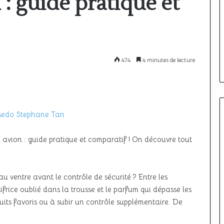
: guide pratique et
à
l’étranger
:
comparatif
12 mai 2026
i le ciel unique
Où passer son PPL à l’étranger :
des
meilleurs
ncore à décoller
comparatif des meilleurs pays
474
4 minutes de lecture
pays
edo Stephane Tan
 avion : guide pratique et comparatif ! On découvre tout
au ventre avant le contrôle de sécurité ? Entre les
ifrice oublié dans la trousse et le parfum qui dépasse les
oduits favoris ou à subir un contrôle supplémentaire. De