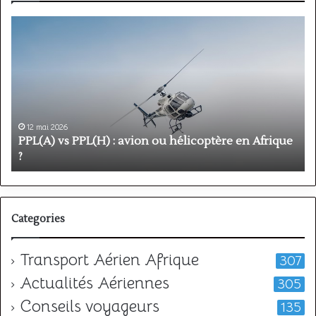
Formation
PPL
:
étapes,
prix
et
durée
pour
11 mai 2026
obtenir
 hélicoptère en Afrique
Formation PPL : étapes, prix et
votre
votre licence
licence
Categories
Transport Aérien Afrique
307
Actualités Aériennes
305
Conseils voyageurs
135