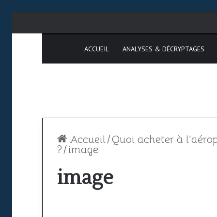
ACCUEIL
ANALYSES & DÉCRYPTAGES
Accueil
/
Quoi acheter à l’aéro
?
/
image
image
Espace
aérien
africain
: