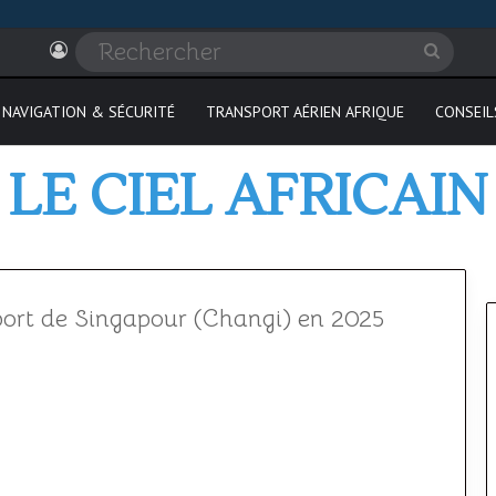
Connexion
Recher
NAVIGATION & SÉCURITÉ
TRANSPORT AÉRIEN AFRIQUE
CONSEIL
LE CIEL AFRICAIN
port de Singapour (Changi) en 2025
SAATM
Où
:
passer
pourquoi
son
le
PPL