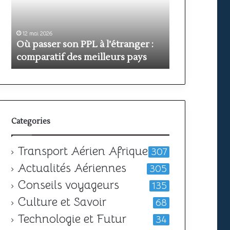
avion
ou
hélicoptère
en
12 mai 2026
n PPL à l’étranger :
PPL(A) vs PPL(H) : avion ou
Afrique
des meilleurs pays
?
hélicoptère en Afrique ?
Categories
Transport Aérien Afrique
307
Actualités Aériennes
305
Conseils voyageurs
135
Culture et Savoir
68
Technologie et Futur
34