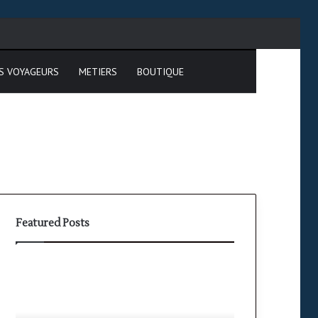
cher
S VOYAGEURS
METIERS
BOUTIQUE
Featured Posts
PPL(A)
vs
PPL(H)
: