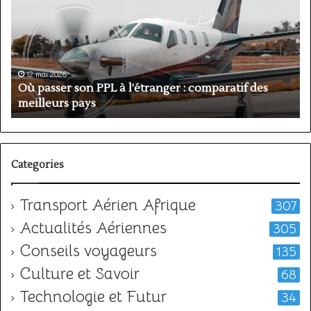
son
P
PPL
:
à
a
l’étranger
o
:
h
comparatif
e
12 mai 2026
des
A
Où passer son PPL à l’étranger : comparatif des
meilleurs
?
meilleurs pays
?
pays
Categories
Transport Aérien Afrique
307
Actualités Aériennes
305
Conseils voyageurs
135
Culture et Savoir
68
Technologie et Futur
34