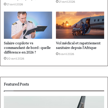
21 avril 2026
21 avril 2026
Salaire copilote vs
Vol médical et rapatriement
commandant de bord : quelle
sanitaire depuis l’Afrique
différence en 2026 ?
8 avril 2026
20 avril 2026
Featured Posts
Où
P
passer
v