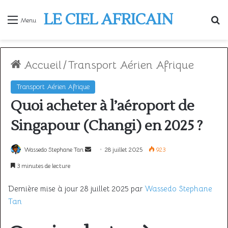
LE CIEL AFRICAIN
R
Menu
Accueil
/
Transport Aérien Afrique
Transport Aérien Afrique
Quoi acheter à l’aéroport de
Singapour (Changi) en 2025 ?
Envoyer
Wassedo Stephane Tan
28 juillet 2025
923
un
3 minutes de lecture
courriel
Dernière mise à jour 28 juillet 2025 par
Wassedo Stephane
Tan