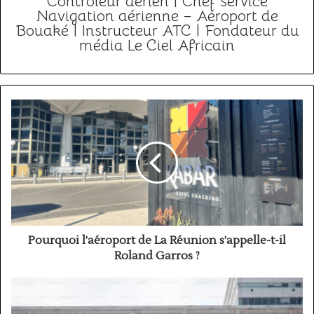
Contrôleur aérien | Chef service
Navigation aérienne – Aéroport de
Bouaké | Instructeur ATC | Fondateur du
média Le Ciel Africain
Pourquoi
l’aéroport
de
La
Réunion
s’appelle-
t-
il
Roland
Garros
Pourquoi l’aéroport de La Réunion s’appelle-t-il
?
Roland Garros ?
Quel
est
l’aéroport