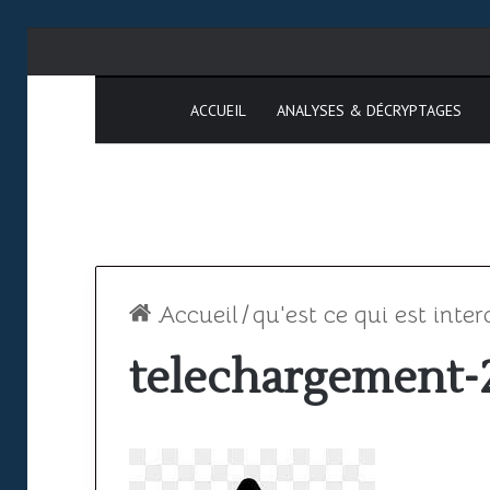
ACCUEIL
ANALYSES & DÉCRYPTAGES
Accueil
/
qu'est ce qui est inter
telechargement-
Espace
SAATM
aérien
:
africain
pourquoi
:
le