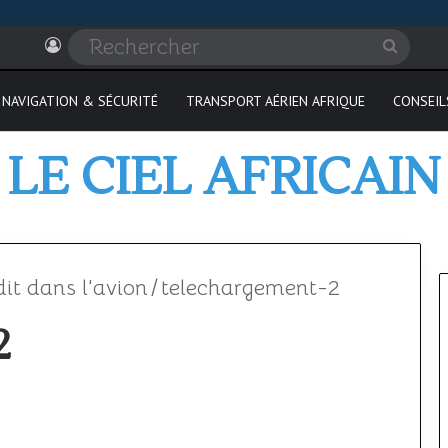
Connexion
Recher
NAVIGATION & SÉCURITÉ
TRANSPORT AÉRIEN AFRIQUE
CONSEIL
LE CIEL AFRICAIN
dit dans l'avion
/
telechargement-2
2
Où
passer
son
PPL