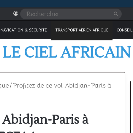
Connexion
Recher
NAVIGATION & SÉCURITÉ
TRANSPORT AÉRIEN AFRIQUE
CONSEIL
LE CIEL AFRICAIN
que
/
Profitez de ce vol Abidjan-Paris à
Où
l Abidjan-Paris à
passer
son
PPL