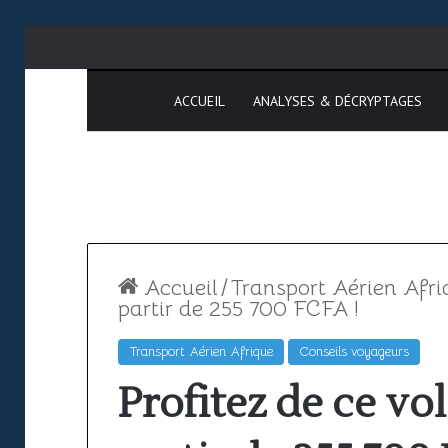
ACCUEIL
ANALYSES & DÉCRYPTAGES
Accueil
/
Transport Aérien Afri
partir de 255 700 FCFA !
Transport Aérien Afrique
Conseils voyageurs
Espace
SAATM
Profitez de ce vo
aérien
:
africain
pourquoi
:
le