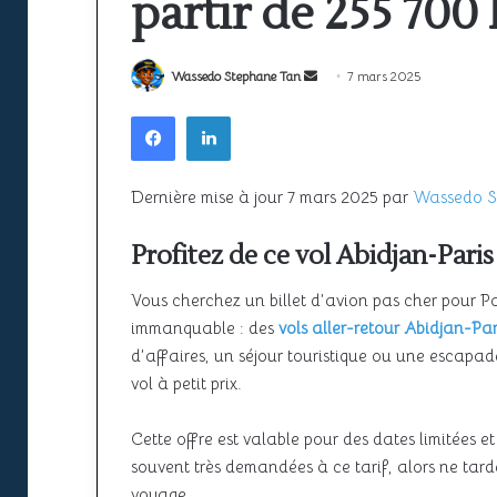
partir de 255 700
la
ciel
sécurité
unique
22 juin 2026
à
africain
Espace aérien africain : la sécurité
l’épreuve
peine
22 juin 2026
Envoyer
Wassedo Stephane Tan
7 mars 2025
à l’épreuve de la croissance du
SAATM : pou
de
encore
un
Facebook
Linkedin
la
à
ce
trafic
africain pe
courriel
croissance
décoller
du
trafic
Dernière mise à jour 7 mars 2025 par
Wassedo S
Profitez de ce vol Abidjan-Paris
Vous cherchez un billet d’avion pas cher pour P
immanquable : des
vols aller-retour Abidjan-Pa
d’affaires, un séjour touristique ou une escapad
vol à petit prix.
Cette offre est valable pour des dates limitées 
souvent très demandées à ce tarif, alors ne tardez
voyage.