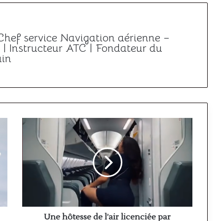
 Chef service Navigation aérienne –
| Instructeur ATC | Fondateur du
ain
Une
hôtesse
de
l’air
licenciée
par
Alaska
Airlines
après
un
Une hôtesse de l’air licenciée par