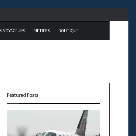
cher
S VOYAGEURS
METIERS
BOUTIQUE
Featured Posts
PPL(A)
Formati
vs
PPL
PPL(H)
:
:
étapes,