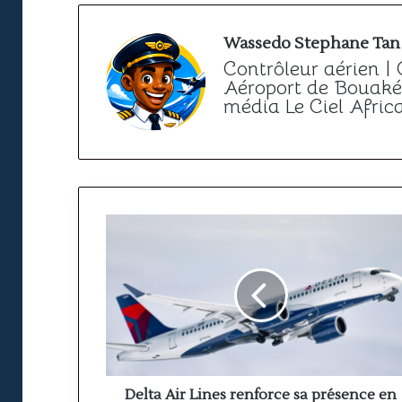
Wassedo Stephane Tan
Contrôleur aérien |
Aéroport de Bouaké 
média Le Ciel Afric
Delta
Air
Lines
renforce
sa
présence
en
Afrique
avec
deux
Delta Air Lines renforce sa présence en