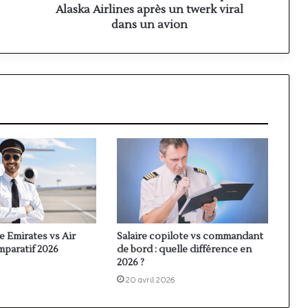
twerk
Alaska Airlines après un twerk viral
viral
dans un avion
dans
un
avion
Salaire copilote vs commandant
te Emirates vs Air
de bord : quelle différence en
mparatif 2026
2026 ?
20 avril 2026