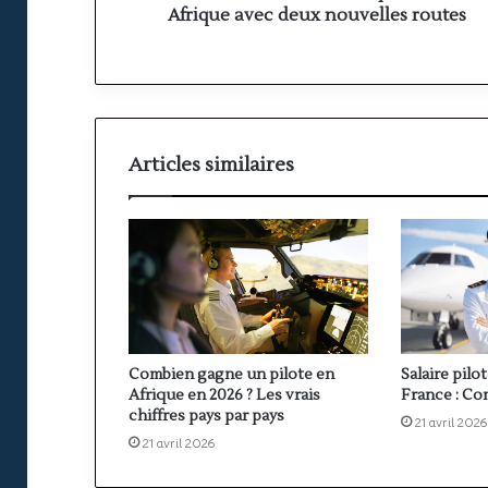
nouvelles
Afrique avec deux nouvelles routes
routes
Articles similaires
Combien gagne un pilote en
Salaire pilo
Afrique en 2026 ? Les vrais
France : Co
chiffres pays par pays
21 avril 2026
21 avril 2026