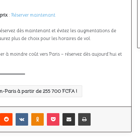
prix
:
Réserver maintenant
 réservez dès maintenant et évitez les augmentations de
aurez plus de choix pour les horaires de vol.
er à moindre coût vers Paris – réservez dès aujourd’hui et
an-Paris à partir de 255 700 FCFA !
r
interest
Reddit
VKontakte
Odnoklassniki
Pocket
Partager par email
Imprimer