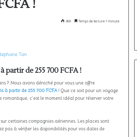
 FCFA !
à
l’étranger
:
comparatif
12 mai 2026
369
Temps de lecture 1 minute
rquoi le ciel unique
Où passer son PPL à l’étrang
des
meilleurs
ine encore à décoller
comparatif des meilleurs pa
pays
tephane Tan
 à partir de 255 700 FCFA !
aris ? Nous avons déniché pour vous une offre
ris à partir de 255 700 FCFA
! Que ce soit pour un voyage
e romantique, c’est le moment idéal pour réserver votre
et sur certaines compagnies aériennes. Les places sont
 pas à vérifier les disponibilités pour vos dates de