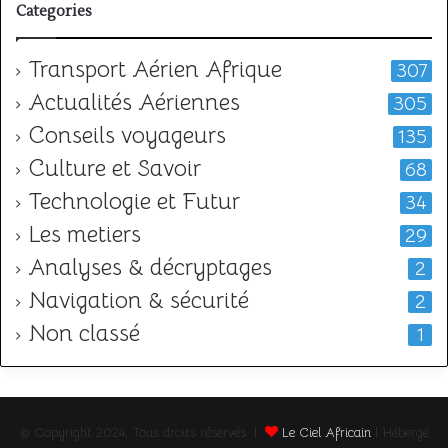
Categories
Transport Aérien Afrique
307
Actualités Aériennes
305
Conseils voyageurs
135
Culture et Savoir
68
Technologie et Futur
34
Les metiers
29
Analyses & décryptages
2
Navigation & sécurité
2
Non classé
1
© Copyright 2024, Tous droits réservés |
Le Ciel Africain
| Hébergé