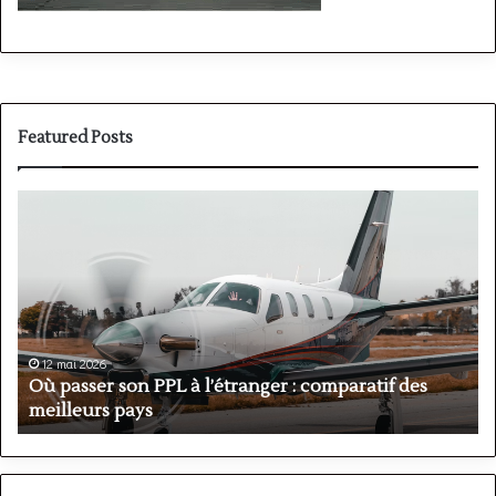
Featured Posts
Où
P
passer
v
son
P
PPL
:
à
a
l’étranger
o
:
h
comparatif
e
12 mai 2026
des
A
Où passer son PPL à l’étranger : comparatif des
meilleurs
?
meilleurs pays
?
pays