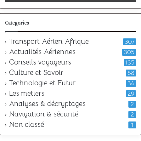
l
Categories
Transport Aérien Afrique
307
Actualités Aériennes
305
Conseils voyageurs
135
Culture et Savoir
68
Technologie et Futur
34
Les metiers
29
Analyses & décryptages
2
Navigation & sécurité
2
Non classé
1