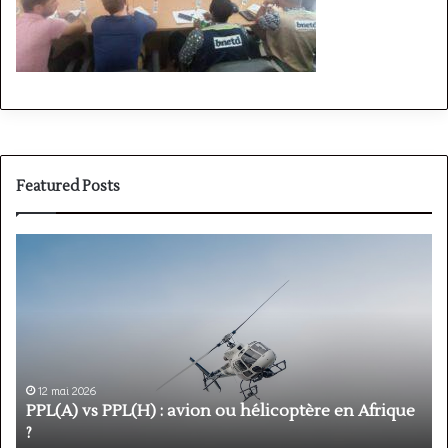
Featured Posts
PPL(A)
F
vs
P
PPL(H)
:
:
é
avion
p
ou
e
hélicoptère
d
en
p
12 mai 2026
Afrique
o
PPL(A) vs PPL(H) : avion ou hélicoptère en Afrique
?
v
?