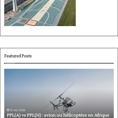
Featured Posts
PPL(A)
F
vs
P
PPL(H)
:
:
é
avion
p
ou
e
hélicoptère
d
en
p
12 mai 2026
Afrique
o
PPL(A) vs PPL(H) : avion ou hélicoptère en Afrique