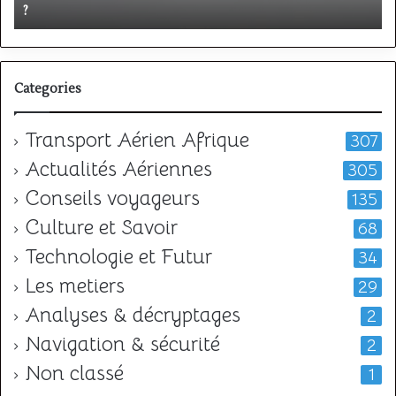
?
v
?
l
Categories
Transport Aérien Afrique
307
Actualités Aériennes
305
Conseils voyageurs
135
Culture et Savoir
68
Technologie et Futur
34
Les metiers
29
Analyses & décryptages
2
Navigation & sécurité
2
Non classé
1