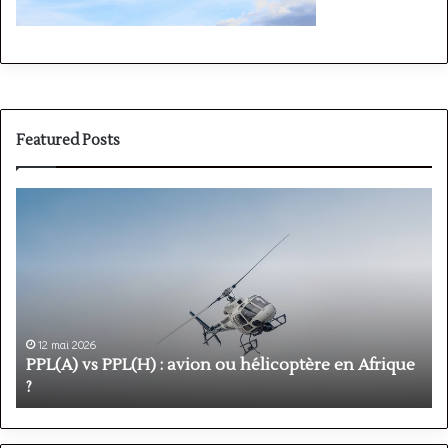
Featured Posts
PPL(A)
F
vs
P
PPL(H)
:
:
é
avion
p
ou
e
hélicoptère
d
en
p
12 mai 2026
Afrique
o
PPL(A) vs PPL(H) : avion ou hélicoptère en Afrique
?
v
?
l