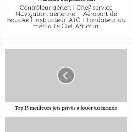
Contrôleur aérien | Chef service
Navigation aérienne – Aéroport de
Bouaké | Instructeur ATC | Fondateur du
média Le Ciel Africain
Top
15
meilleurs
jets
privés
a
louer
au
monde
Top 15 meilleurs jets privés a louer au monde
Comment
réserver