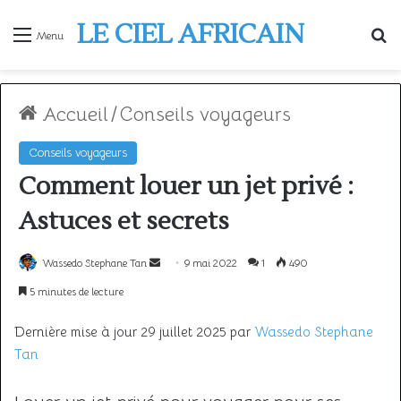
LE CIEL AFRICAIN
R
Menu
Accueil
/
Conseils voyageurs
Conseils voyageurs
Comment louer un jet privé :
Astuces et secrets
Envoyer
Wassedo Stephane Tan
9 mai 2022
1
490
un
5 minutes de lecture
courriel
Dernière mise à jour 29 juillet 2025 par
Wassedo Stephane
Tan