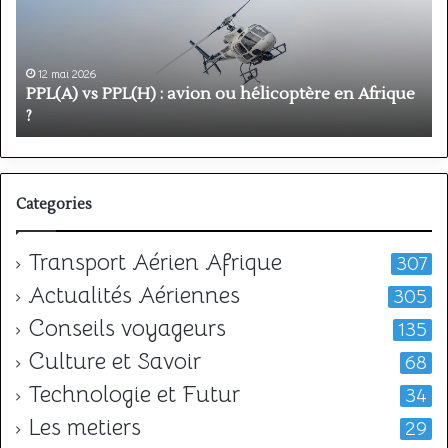
prix
et
durée
pour
11 mai 2026
obtenir
 hélicoptère en Afrique
Formation PPL : étapes, prix et
votre
votre licence
licence
Categories
Transport Aérien Afrique
307
Actualités Aériennes
305
Conseils voyageurs
135
Culture et Savoir
68
Technologie et Futur
34
Les metiers
29