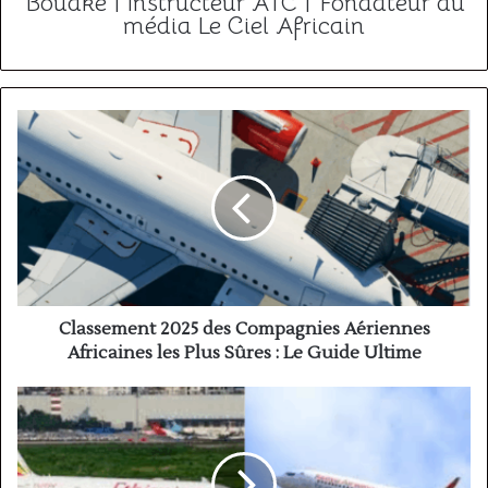
Bouaké | Instructeur ATC | Fondateur du
média Le Ciel Africain
Classement
2025
des
Compagnies
Aériennes
Africaines
les
Plus
Sûres
:
Classement 2025 des Compagnies Aériennes
Le
Africaines les Plus Sûres : Le Guide Ultime
Guide
Ultime
Ethiopian
Airlines
vs
Kenya