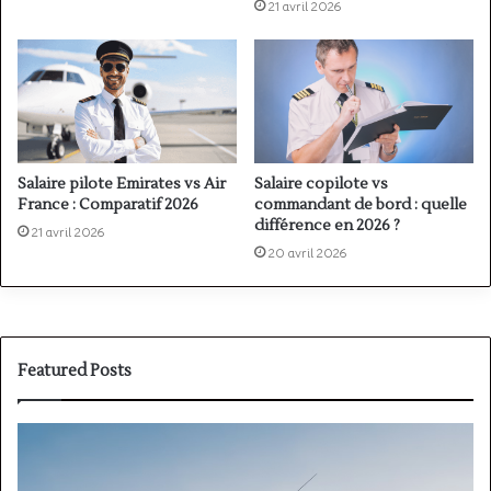
21 avril 2026
Salaire copilote vs
Salaire pilote Emirates vs Air
commandant de bord : quelle
France : Comparatif 2026
différence en 2026 ?
21 avril 2026
20 avril 2026
Featured Posts
PPL(A)
F
vs
P
PPL(H)
: