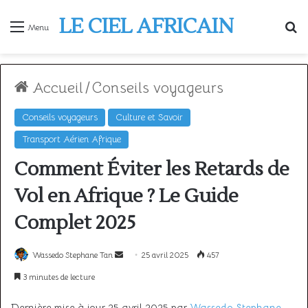
LE CIEL AFRICAIN
R
Menu
Accueil
/
Conseils voyageurs
Conseils voyageurs
Culture et Savoir
Transport Aérien Afrique
Comment Éviter les Retards de
Vol en Afrique ? Le Guide
Complet 2025
Envoyer
Wassedo Stephane Tan
25 avril 2025
457
un
3 minutes de lecture
courriel
Dernière mise à jour 25 avril 2025 par
Wassedo Stephane