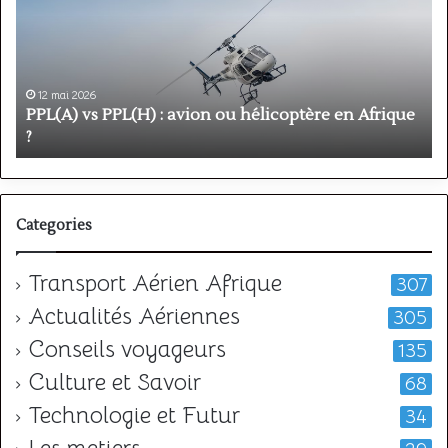
:
é
avion
p
ou
e
hélicoptère
d
en
p
12 mai 2026
Afrique
o
PPL(A) vs PPL(H) : avion ou hélicoptère en Afrique
?
v
?
l
Categories
Transport Aérien Afrique
307
Actualités Aériennes
305
Conseils voyageurs
135
Culture et Savoir
68
Technologie et Futur
34