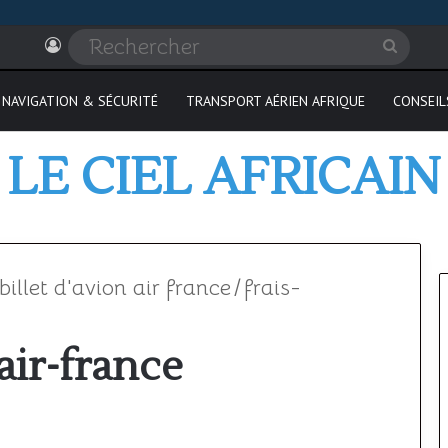
Connexion
Recher
NAVIGATION & SÉCURITÉ
TRANSPORT AÉRIEN AFRIQUE
CONSEIL
LE CIEL AFRICAIN
llet d'avion air france
/
frais-
air-france
Où
passer
son
PPL