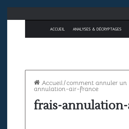
ACCUEIL
ANALYSES & DÉCRYPTAGES
Accueil
/
comment annuler un bi
annulation-air-france
frais-annulation-
Espace
SAATM
aérien
:
africain
pourquoi
le