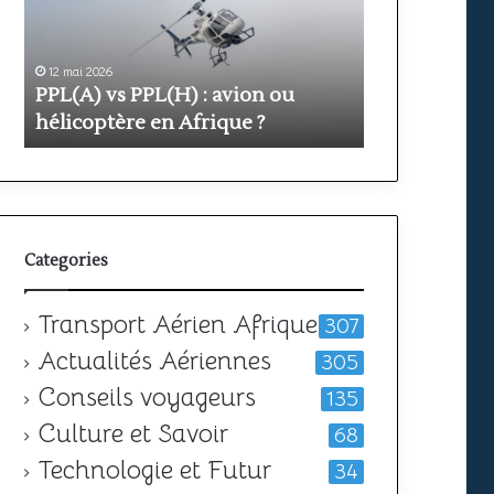
avion
prix
ou
et
hélicoptère
durée
en
12 mai 2026
pour
11 mai 2026
PPL(A) vs PPL(H) : avion ou
Formation PP
Afrique
obtenir
?
hélicoptère en Afrique ?
votre
durée pour o
licence
Categories
Transport Aérien Afrique
307
Actualités Aériennes
305
Conseils voyageurs
135
Culture et Savoir
68
Technologie et Futur
34