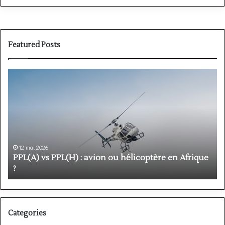
Featured Posts
PPL(A)
F
vs
P
PPL(H)
:
:
é
avion
p
ou
e
hélicoptère
d
en
p
12 mai 2026
Afrique
o
PPL(A) vs PPL(H) : avion ou hélicoptère en Afrique
?
v
?
l
Categories