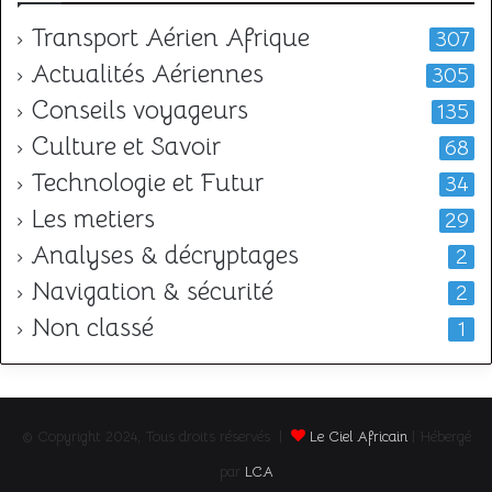
Transport Aérien Afrique
307
Actualités Aériennes
305
Conseils voyageurs
135
Culture et Savoir
68
Technologie et Futur
34
Les metiers
29
Analyses & décryptages
2
Navigation & sécurité
2
Non classé
1
© Copyright 2024, Tous droits réservés |
Le Ciel Africain
| Hébergé
par
LCA