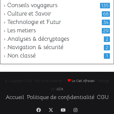
Conseils voyageurs
135
Culture et Savoir
68
Technologie et Futur
34
Les metiers
29
Analyses & décryptages
2
Navigation & sécurité
2
Non classé
1
© Copyright 2024, Tous droits réservés |
Le Ciel Africain
| Hébergé
par
LCA
Accueil
Politique de confidentialité
CGU
Facebook
X
YouTube
Instagram