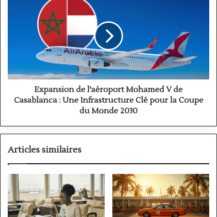
des
de
Limites
l'aéroport
et
Mohamed
Règlements
V
de
Casablanca
:
Une
Infrastructure
Expansion de l'aéroport Mohamed V de
Clé
Casablanca : Une Infrastructure Clé pour la Coupe
pour
du Monde 2030
la
Coupe
du
Monde
Articles similaires
2030