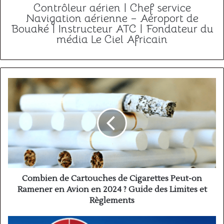
Contrôleur aérien | Chef service
Navigation aérienne – Aéroport de
Bouaké | Instructeur ATC | Fondateur du
média Le Ciel Africain
Combien
de
Cartouches
de
Cigarettes
Peut-
on
Ramener
en
Avion
Combien de Cartouches de Cigarettes Peut-on
en
Ramener en Avion en 2024 ? Guide des Limites et
2024
Règlements
?
Guide
Expansion