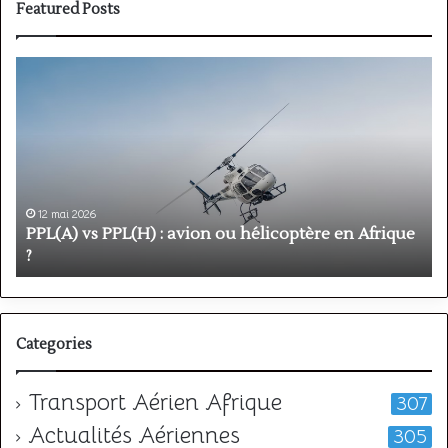
Featured Posts
PPL(A)
F
vs
P
PPL(H)
:
:
é
avion
p
ou
e
hélicoptère
d
en
p
12 mai 2026
Afrique
o
PPL(A) vs PPL(H) : avion ou hélicoptère en Afrique
?
v
?
l
Categories
Transport Aérien Afrique
307
Actualités Aériennes
305