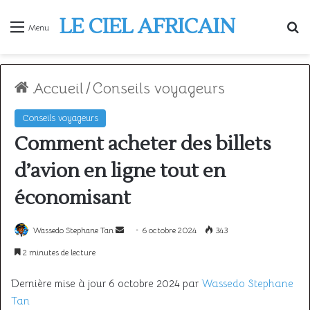
LE CIEL AFRICAIN
R
Menu
Accueil
/
Conseils voyageurs
Conseils voyageurs
Comment acheter des billets
d’avion en ligne tout en
économisant
Envoyer
Wassedo Stephane Tan
6 octobre 2024
343
un
2 minutes de lecture
courriel
Dernière mise à jour 6 octobre 2024 par
Wassedo Stephane
Tan