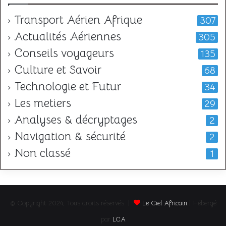
Transport Aérien Afrique
307
Actualités Aériennes
305
Conseils voyageurs
135
Culture et Savoir
68
Technologie et Futur
34
Les metiers
29
Analyses & décryptages
2
Navigation & sécurité
2
Non classé
1
© Copyright 2024, Tous droits réservés |
Le Ciel Africain
| Hébergé
par
LCA