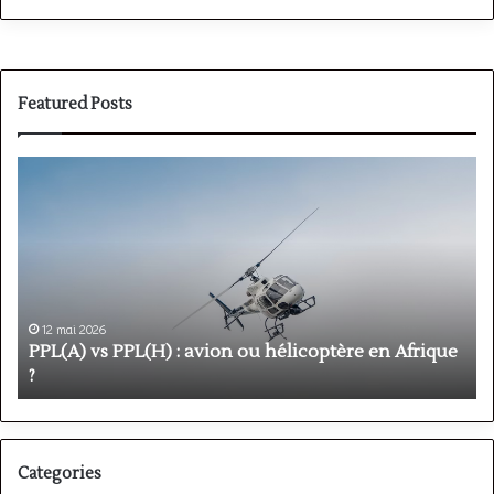
Featured Posts
PPL(A)
F
vs
P
PPL(H)
:
:
é
avion
p
ou
e
hélicoptère
d
en
p
12 mai 2026
Afrique
o
PPL(A) vs PPL(H) : avion ou hélicoptère en Afrique
?
v
?
l
Categories