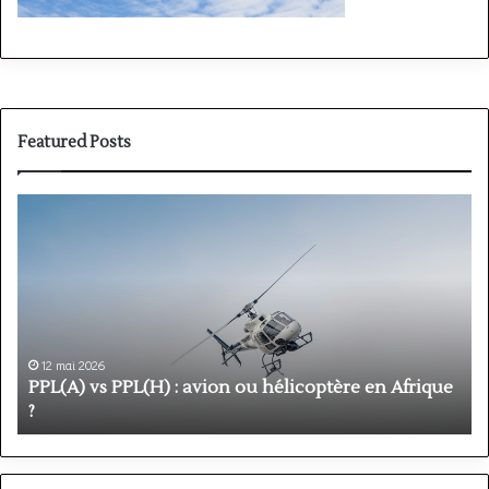
Featured Posts
PPL(A)
F
vs
P
PPL(H)
:
:
é
avion
p
ou
e
hélicoptère
d
en
p
12 mai 2026
Afrique
o
PPL(A) vs PPL(H) : avion ou hélicoptère en Afrique
?
v
?
l