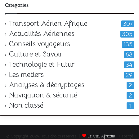
Categories
Transport Aérien Afrique
307
Actualités Aériennes
305
Conseils voyageurs
135
Culture et Savoir
68
Technologie et Futur
34
Les metiers
29
Analyses & décryptages
2
Navigation & sécurité
2
Non classé
1
© Copyright 2024, Tous droits réservés |
Le Ciel Africain
| Hébergé