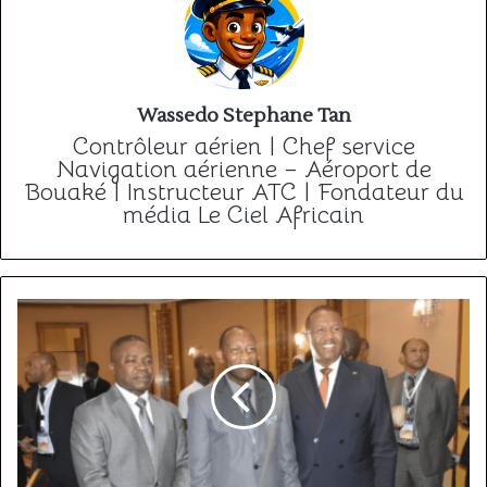
Wassedo Stephane Tan
Contrôleur aérien | Chef service
Navigation aérienne – Aéroport de
Bouaké | Instructeur ATC | Fondateur du
média Le Ciel Africain
Les
enjeux
à
venir
pour
Prosper
Zo'o
Minto'o,