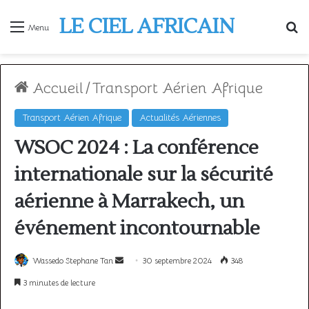
LE CIEL AFRICAIN
R
Menu
Accueil
/
Transport Aérien Afrique
Transport Aérien Afrique
Actualités Aériennes
WSOC 2024 : La conférence
internationale sur la sécurité
aérienne à Marrakech, un
événement incontournable
Envoyer
Wassedo Stephane Tan
30 septembre 2024
348
un
3 minutes de lecture
courriel