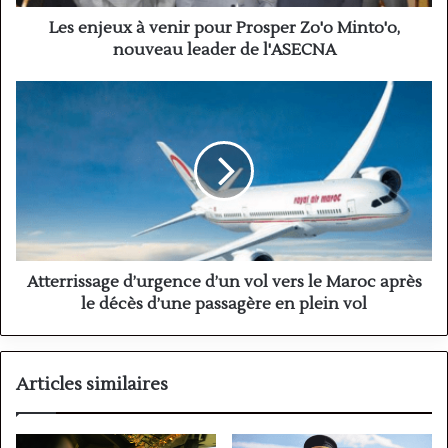
nouveau
leader
Les enjeux à venir pour Prosper Zo'o Minto'o,
de
nouveau leader de l'ASECNA
l'ASECNA
Atterrissage
d’urgence
d’un
vol
vers
le
Maroc
après
le
décès
Atterrissage d’urgence d’un vol vers le Maroc après
d’une
le décès d’une passagère en plein vol
passagère
en
plein
vol
Articles similaires