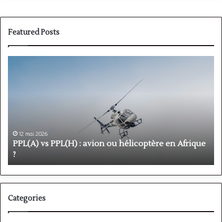
Featured Posts
PPL(A)
F
vs
P
PPL(H)
:
:
é
avion
p
ou
e
hélicoptère
d
en
p
12 mai 2026
Afrique
o
PPL(A) vs PPL(H) : avion ou hélicoptère en Afrique
?
v
?
l
Categories