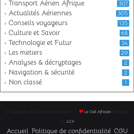
Transport Aérien Afrique
307
Actualités Aériennes
305
Conseils voyageurs
135
Culture et Savoir
68
Technologie et Futur
34
Les metiers
29
Analyses & décryptages
2
Navigation & sécurité
2
Non classé
1
© Copyright 2024, Tous droits réservés |
Le Ciel Africain
| Hébergé
par
LCA
Accueil
Politique de confidentialité
CGU