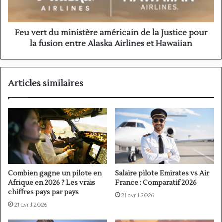
la
Justice
pour
la
Feu vert du ministère américain de la Justice pour
fusion
la fusion entre Alaska Airlines et Hawaiian
entre
Alaska
Airlines
et
Articles similaires
Hawaiian
Combien gagne un pilote en
Salaire pilote Emirates vs Air
Afrique en 2026 ? Les vrais
France : Comparatif 2026
chiffres pays par pays
21 avril 2026
21 avril 2026