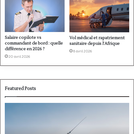
Salaire copilote vs
Vol médical et rapatriement
commandant de bord : quelle
sanitaire depuis l’Afrique
différence en 2026 ?
8 avril 2026
20 avril 2026
Featured Posts
PPL(A)
F
vs
P
PPL(H)
:
:
é
avion
p