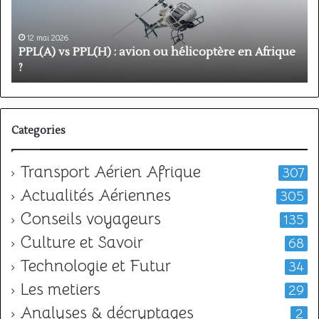
ou
e
hélicoptère
d
en
p
12 mai 2026
Afrique
o
PPL(A) vs PPL(H) : avion ou hélicoptère en Afrique
?
v
?
l
Categories
Transport Aérien Afrique
307
Actualités Aériennes
305
Conseils voyageurs
135
Culture et Savoir
68
Technologie et Futur
34
Les metiers
29
Analyses & décryptages
2