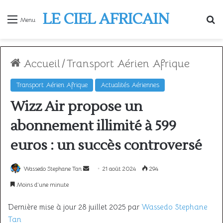
LE CIEL AFRICAIN
R
Menu
Accueil
/
Transport Aérien Afrique
Transport Aérien Afrique
Actualités Aériennes
Wizz Air propose un
abonnement illimité à 599
euros : un succès controversé
Envoyer
Wassedo Stephane Tan
21 août 2024
294
un
Moins d’une minute
courriel
Dernière mise à jour 28 juillet 2025 par
Wassedo Stephane
Tan