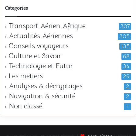
t
Categories
Transport Aérien Afrique
307
Actualités Aériennes
305
Conseils voyageurs
135
Culture et Savoir
68
Technologie et Futur
34
Les metiers
29
Analyses & décryptages
2
Navigation & sécurité
2
Non classé
1