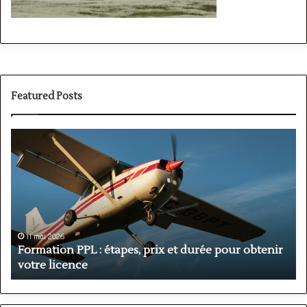
Featured Posts
Formation
E
PPL
a
:
a
étapes,
:
prix
l
et
s
durée
à
pour
l
11 mai 2026
obtenir
d
Formation PPL : étapes, prix et durée pour obtenir
votre
l
votre licence
licence
c
d