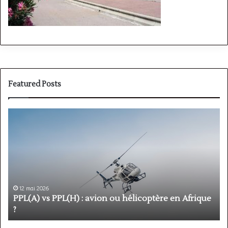
Featured Posts
PPL(A)
F
vs
P
PPL(H)
:
:
é
avion
p
ou
e
hélicoptère
d
en
p
12 mai 2026
Afrique
o
PPL(A) vs PPL(H) : avion ou hélicoptère en Afrique
?
v
?
l