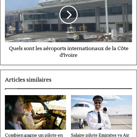
les
aéroports
internationaux
de
la
Côte
d'Ivoire
Quels sont les aéroports internationaux de la Côte
d'Ivoire
Articles similaires
Combien gagne un pilote en
Salaire pilote Emirates vs Air