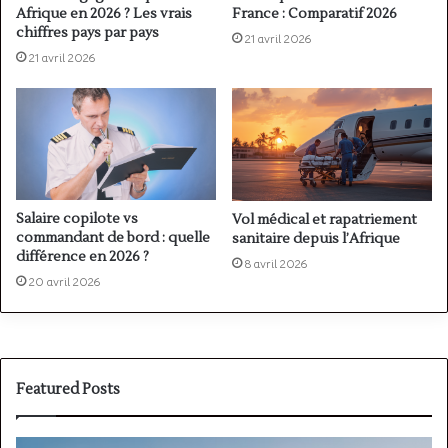
Afrique en 2026 ? Les vrais
France : Comparatif 2026
chiffres pays par pays
21 avril 2026
21 avril 2026
Salaire copilote vs
Vol médical et rapatriement
commandant de bord : quelle
sanitaire depuis l’Afrique
différence en 2026 ?
8 avril 2026
20 avril 2026
Featured Posts
PPL(A)
F