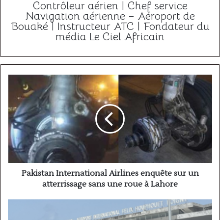
Contrôleur aérien | Chef service
Navigation aérienne – Aéroport de
Bouaké | Instructeur ATC | Fondateur du
média Le Ciel Africain
Pakistan
International
Airlines
enquête
sur
un
atterrissage
sans
une
roue
Pakistan International Airlines enquête sur un
à
atterrissage sans une roue à Lahore
Lahore
Quels
sont