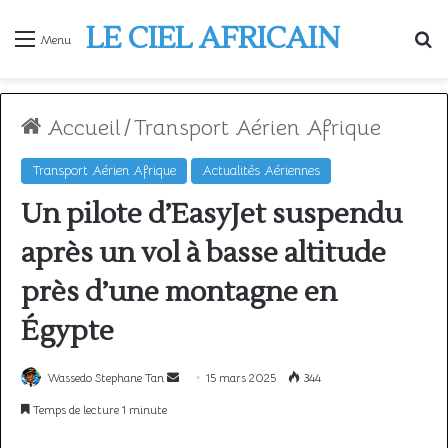
LE CIEL AFRICAIN
R
Menu
Accueil
/
Transport Aérien Afrique
Transport Aérien Afrique
Actualités Aériennes
Un pilote d’EasyJet suspendu
après un vol à basse altitude
près d’une montagne en
Égypte
Envoyer
Wassedo Stephane Tan
15 mars 2025
344
un
Temps de lecture 1 minute
courriel