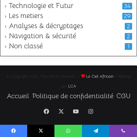
Technologie et Futur
34
Les metiers
29
Analyses & décryptages
2
Navigation & sécurité
2
Non classé
1
© Copyright 2024, Tous droits réservés |
Le Ciel Africain
| Hébergé
par
LCA
Accueil
Politique de confidentialité
CGU
Facebook
X
YouTube
Instagram
Facebook
X
WhatsApp
Telegram
Viber