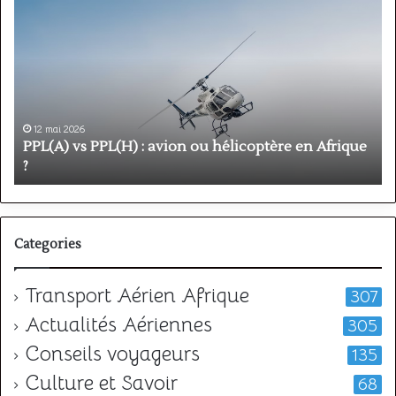
vs
P
PPL(H)
:
:
é
avion
p
ou
e
hélicoptère
d
en
p
12 mai 2026
Afrique
o
PPL(A) vs PPL(H) : avion ou hélicoptère en Afrique
?
v
?
l
Categories
Transport Aérien Afrique
307
Actualités Aériennes
305
Conseils voyageurs
135
Culture et Savoir
68