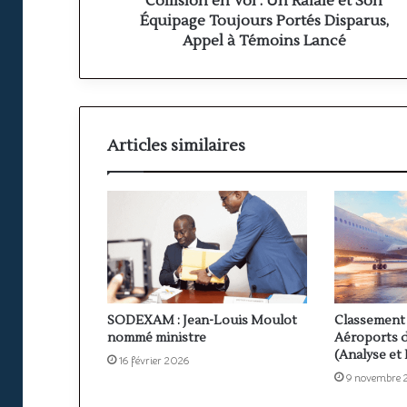
Collision en Vol : Un Rafale et Son
Portés
Équipage Toujours Portés Disparus,
Disparus,
Appel à Témoins Lancé
Appel
à
Témoins
Lancé
Articles similaires
SODEXAM : Jean-Louis Moulot
Classement 
nommé ministre
Aéroports d
(Analyse et
16 février 2026
9 novembre 