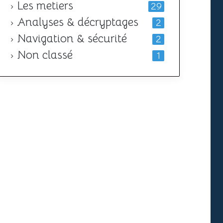
Les metiers
29
Analyses & décryptages
2
Navigation & sécurité
2
Non classé
1