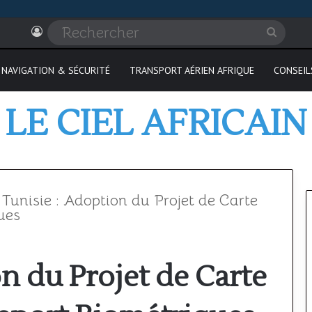
Connexion
Recher
NAVIGATION & SÉCURITÉ
TRANSPORT AÉRIEN AFRIQUE
CONSEIL
LE CIEL AFRICAIN
Tunisie : Adoption du Projet de Carte
ues
Où
n du Projet de Carte
passer
son
PPL