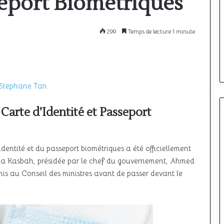
seport Biométriques
à
l’étranger
:
299
Temps de lecture 1 minute
comparatif
12 mai 2026
i le ciel unique
Où passer son PPL à l’étranger :
des
meilleurs
ncore à décoller
comparatif des meilleurs pays
pays
Stephane Tan
 Carte d’Identité et Passeport
’identité et du passeport biométriques a été officiellement
e la Kasbah, présidée par le chef du gouvernement, Ahmed
is au Conseil des ministres avant de passer devant le