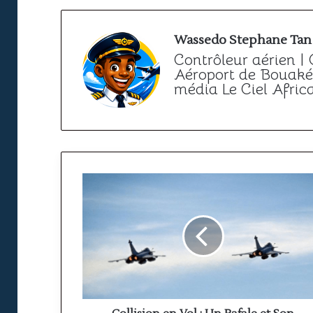
Wassedo Stephane Tan
Contrôleur aérien |
Aéroport de Bouaké 
média Le Ciel Afric
Collision
en
Vol
:
Un
Rafale
et
Son
Équipage
Toujours