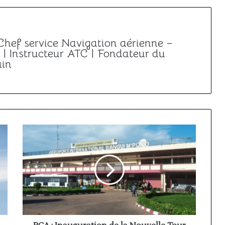
 Chef service Navigation aérienne –
| Instructeur ATC | Fondateur du
ain
RCA
:
Inauguration
de
la
Nouvelle
Tour
de
Contrôle
de