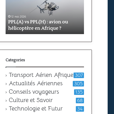
avion
prix
ou
et
hélicoptère
durée
en
pour
12 mai 2026
11 mai 2026
PPL(A) vs PPL(H) : avion ou
Formation PP
Afrique
obtenir
?
votre
hélicoptère en Afrique ?
durée pour o
licence
Categories
Transport Aérien Afrique
307
Actualités Aériennes
305
Conseils voyageurs
135
Culture et Savoir
68
Technologie et Futur
34