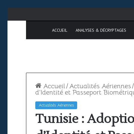
ACCUEIL
ANALYSES & DÉCRYPTAGES
Accueil
/
Actualités Aériennes
/
d’Identité et Passeport Biométriq
Actualités Aériennes
Espace
SAATM
Tunisie : Adoptio
aérien
:
africain
pourquoi
le