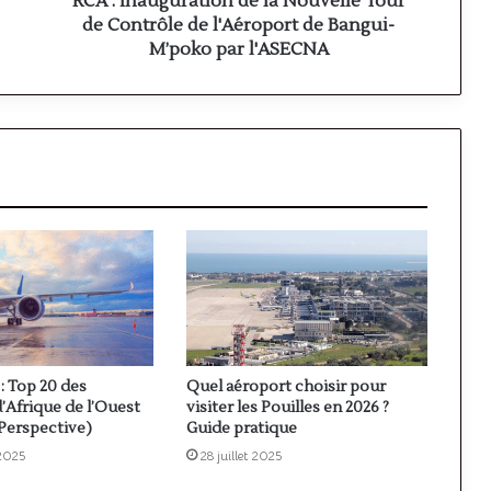
RCA : Inauguration de la Nouvelle Tour
l'Aéroport
de Contrôle de l'Aéroport de Bangui-
de
M’poko par l'ASECNA
Bangui-
M’poko
par
l'ASECNA
: Top 20 des
Quel aéroport choisir pour
’Afrique de l’Ouest
visiter les Pouilles en 2026 ?
 Perspective)
Guide pratique
2025
28 juillet 2025