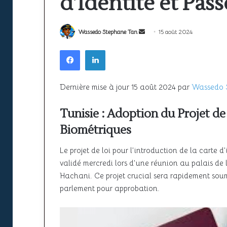
d’Identité et Pas
la
ciel
sécurité
unique
22 juin 2026
à
africain
Espace aérien africain : la sécurité
Envoyer
Wassedo Stephane Tan
15 août 2024
l’épreuve
peine
22 juin 2026
à l’épreuve de la croissance du
SAATM : pourquo
de
un
encore
Facebook
Linkedin
la
à
trafic
africain peine e
courriel
croissance
décoller
du
Dernière mise à jour 15 août 2024 par
Wassedo 
trafic
Tunisie : Adoption du Projet de
Biométriques
Le projet de loi pour l’introduction de la carte d
validé mercredi lors d’une réunion au palais d
Hachani. Ce projet crucial sera rapidement soum
parlement pour approbation.