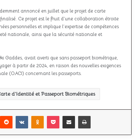
cédemment annoncé en juillet que le projet de carte
inalisé. Ce projet est le fruit d’une collaboration étroite
nnées personnelles et implique l’expertise de compétences
neté nationale, ainsi que la sécurité nationale et
ki Gaddes, avait averti que sans passeport biométrique,
voyager à partir de 2024, en raison des nouvelles exigences
onale (OACI) concernant les passeports.
Carte d’Identité et Passeport Biométriques
r
interest
Reddit
VKontakte
Odnoklassniki
Pocket
Partager par email
Imprimer