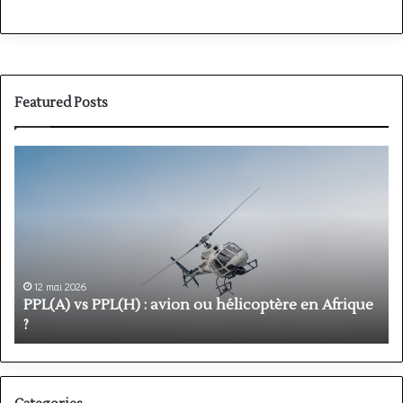
Featured Posts
PPL(A)
F
vs
P
PPL(H)
:
:
é
avion
p
ou
e
hélicoptère
d
en
p
12 mai 2026
Afrique
o
PPL(A) vs PPL(H) : avion ou hélicoptère en Afrique
?
v
?
l