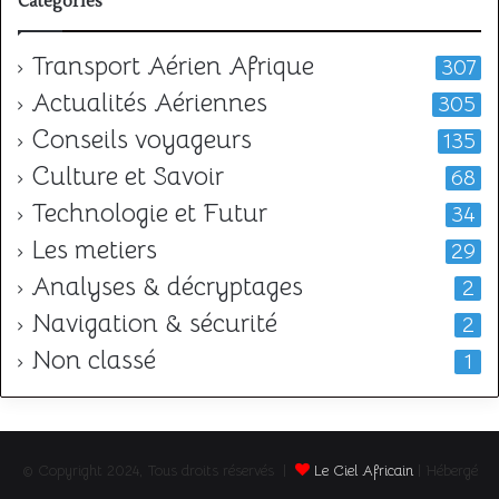
Categories
Transport Aérien Afrique
307
Actualités Aériennes
305
Conseils voyageurs
135
Culture et Savoir
68
Technologie et Futur
34
Les metiers
29
Analyses & décryptages
2
Navigation & sécurité
2
Non classé
1
© Copyright 2024, Tous droits réservés |
Le Ciel Africain
| Hébergé