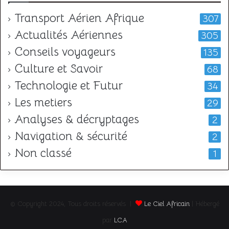
Transport Aérien Afrique
307
Actualités Aériennes
305
Conseils voyageurs
135
Culture et Savoir
68
Technologie et Futur
34
Les metiers
29
Analyses & décryptages
2
Navigation & sécurité
2
Non classé
1
© Copyright 2024, Tous droits réservés |
Le Ciel Africain
| Hébergé
par
LCA