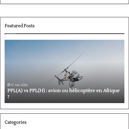
Featured Posts
PPL(A)
F
vs
P
PPL(H)
:
:
é
avion
p
ou
e
hélicoptère
d
en
p
12 mai 2026
Afrique
o
PPL(A) vs PPL(H) : avion ou hélicoptère en Afrique
?
v
?
l
Categories