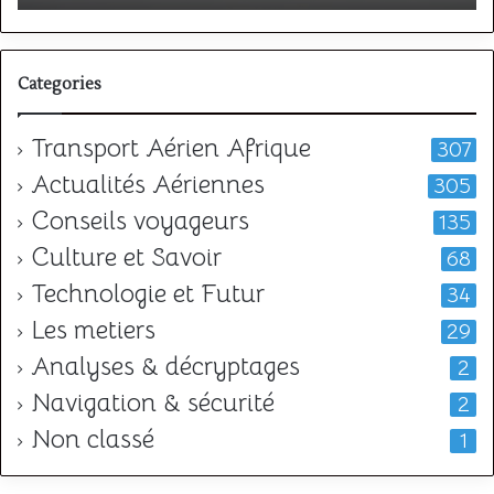
l
Categories
Transport Aérien Afrique
307
Actualités Aériennes
305
Conseils voyageurs
135
Culture et Savoir
68
Technologie et Futur
34
Les metiers
29
Analyses & décryptages
2
Navigation & sécurité
2
Non classé
1