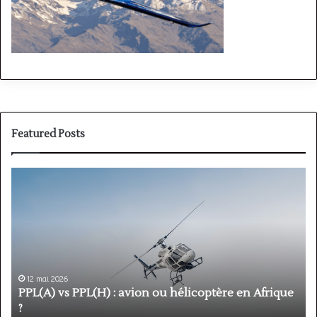
Featured Posts
PPL(A)
F
vs
P
PPL(H)
:
:
é
avion
p
ou
e
hélicoptère
d
en
p
12 mai 2026
Afrique
o
PPL(A) vs PPL(H) : avion ou hélicoptère en Afrique
?
v
?