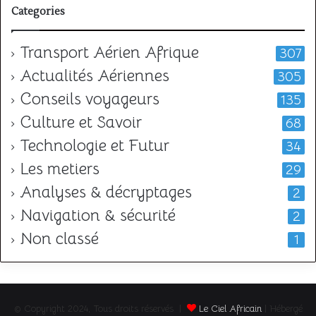
Categories
Transport Aérien Afrique
307
Actualités Aériennes
305
Conseils voyageurs
135
Culture et Savoir
68
Technologie et Futur
34
Les metiers
29
Analyses & décryptages
2
Navigation & sécurité
2
Non classé
1
© Copyright 2024, Tous droits réservés |
Le Ciel Africain
| Hébergé