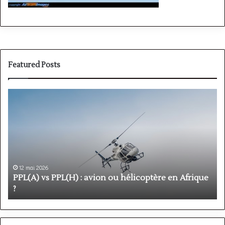
Featured Posts
PPL(A)
F
vs
P
PPL(H)
:
:
é
avion
p
ou
e
hélicoptère
d
en
p
12 mai 2026
Afrique
o
PPL(A) vs PPL(H) : avion ou hélicoptère en Afrique
?
v
?
l