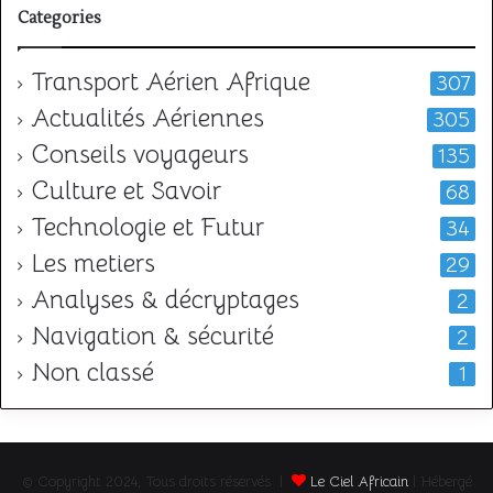
Categories
Transport Aérien Afrique
307
Actualités Aériennes
305
Conseils voyageurs
135
Culture et Savoir
68
Technologie et Futur
34
Les metiers
29
Analyses & décryptages
2
Navigation & sécurité
2
Non classé
1
© Copyright 2024, Tous droits réservés |
Le Ciel Africain
| Hébergé