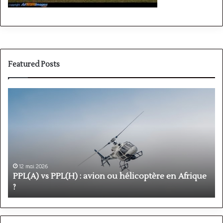
Featured Posts
PPL(A)
F
vs
P
PPL(H)
:
:
é
avion
p
ou
e
hélicoptère
d
en
p
12 mai 2026
Afrique
o
PPL(A) vs PPL(H) : avion ou hélicoptère en Afrique
?
v
?
l