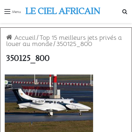
LE CIEL AFRICAIN
R
Menu
Accueil
/
Top 15 meilleurs jets privés a
louer au monde
/
350125_800
350125_800