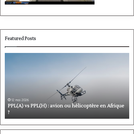
Featured Posts
PPL(A)
F
vs
P
PPL(H)
:
:
é
avion
p
ou
e
hélicoptère
d
en
p
12 mai 2026
Afrique
o
PPL(A) vs PPL(H) : avion ou hélicoptère en Afrique
?
v
?
l