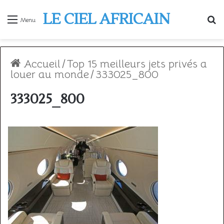
LE CIEL AFRICAIN
R
Menu
Accueil
/
Top 15 meilleurs jets privés a
louer au monde
/
333025_800
333025_800