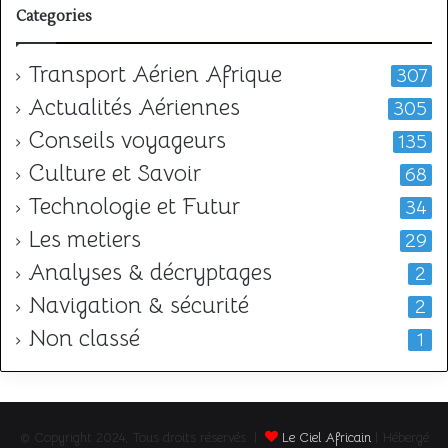
Categories
Transport Aérien Afrique
307
Actualités Aériennes
305
Conseils voyageurs
135
Culture et Savoir
68
Technologie et Futur
34
Les metiers
29
Analyses & décryptages
2
Navigation & sécurité
2
Non classé
1
© Copyright 2024, Tous droits réservés |
Le Ciel Africain
| Hébergé