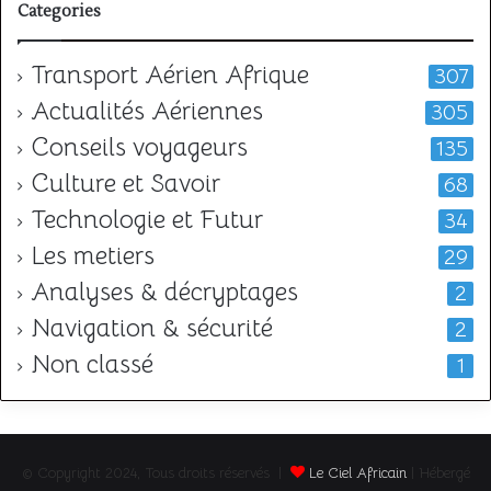
Categories
Transport Aérien Afrique
307
Actualités Aériennes
305
Conseils voyageurs
135
Culture et Savoir
68
Technologie et Futur
34
Les metiers
29
Analyses & décryptages
2
Navigation & sécurité
2
Non classé
1
© Copyright 2024, Tous droits réservés |
Le Ciel Africain
| Hébergé