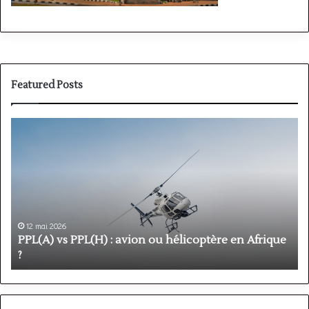
Featured Posts
PPL(A)
F
vs
P
PPL(H)
:
:
é
avion
p
ou
e
hélicoptère
d
en
p
12 mai 2026
Afrique
o
PPL(A) vs PPL(H) : avion ou hélicoptère en Afrique
?
v
?
l