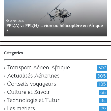
:
é
avion
p
ou
e
hélicoptère
d
en
p
12 mai 2026
Afrique
o
PPL(A) vs PPL(H) : avion ou hélicoptère en Afrique
?
v
?
l
Categories
Transport Aérien Afrique
307
Actualités Aériennes
305
Conseils voyageurs
135
Culture et Savoir
68
Technologie et Futur
34
Les metiers
29