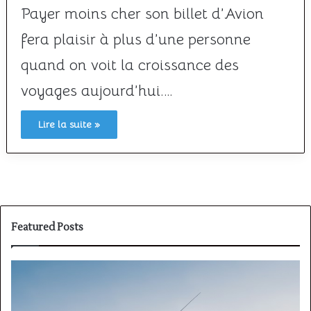
Payer moins cher son billet d’Avion
fera plaisir à plus d’une personne
quand on voit la croissance des
voyages aujourd’hui.…
Lire la suite »
Featured Posts
PPL(A)
F
vs
P
PPL(H)
: