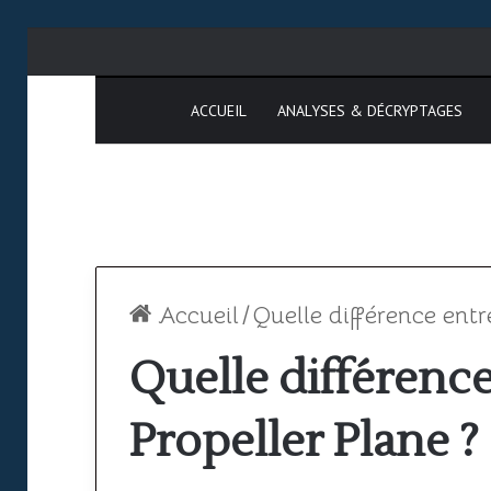
ACCUEIL
ANALYSES & DÉCRYPTAGES
Accueil
/
Quelle différence entr
Quelle différence
SAATM
Propeller Plane ?
:
pourquoi
le