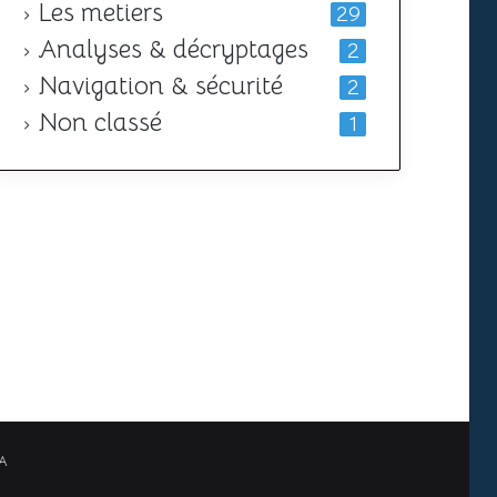
Les metiers
29
Analyses & décryptages
2
Navigation & sécurité
2
Non classé
1
A