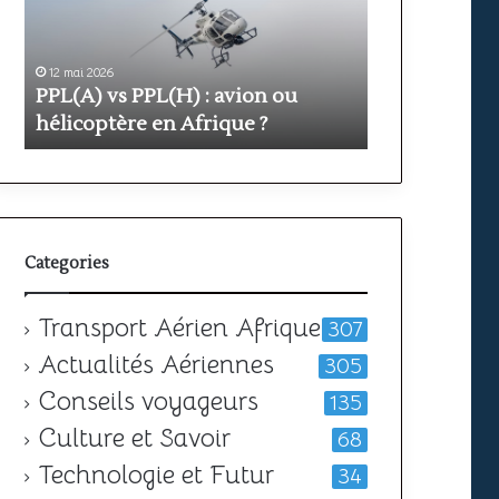
prix
et
ptère
durée
026
pour
11 mai 2026
 vs PPL(H) : avion ou
Formation PPL : étapes,
e
obtenir
ptère en Afrique ?
votre
durée pour obtenir vot
licence
Categories
Transport Aérien Afrique
307
Actualités Aériennes
305
Conseils voyageurs
135
Culture et Savoir
68
Technologie et Futur
34