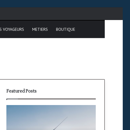
cher
S VOYAGEURS
METIERS
BOUTIQUE
Featured Posts
)
Formation
PPL
)
:
étapes,