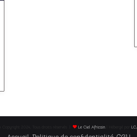
 Copyright 2024, Tous droits réservés |
Le Ciel Africain
| Hébergé par
LC
Accueil
Politique de confidentialité
CGU