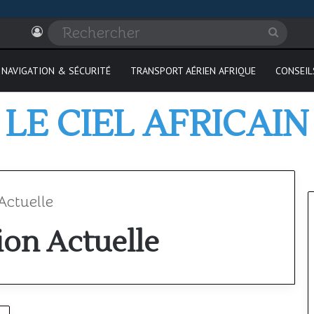
Connexion
Recher
NAVIGATION & SÉCURITÉ
TRANSPORT AÉRIEN AFRIQUE
CONSEIL
LE CIEL AFRICAIN
 Actuelle
tion Actuelle
Où
passer
son
PPL