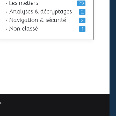
Les metiers
29
Analyses & décryptages
2
Navigation & sécurité
2
Non classé
1
A