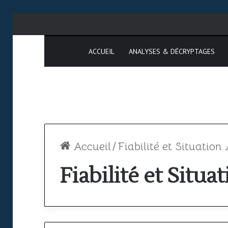
ACCUEIL
ANALYSES & DÉCRYPTAGES
Accueil
/
Fiabilité et Situation
Fiabilité et Situa
Espace
SAATM
aérien
:
africain
pourquoi
le