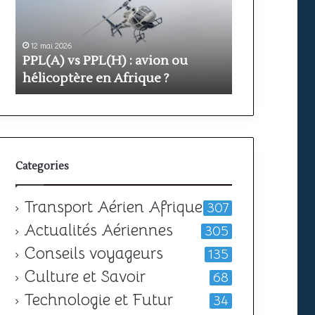
avion
prix
ou
et
hélicoptère
durée
en
12 mai 2026
pour
11 mai 2026
PPL(A) vs PPL(H) : avion ou
Formation PP
Afrique
obtenir
?
hélicoptère en Afrique ?
votre
durée pour o
licence
Categories
Transport Aérien Afrique
307
Actualités Aériennes
305
Conseils voyageurs
135
Culture et Savoir
68
Technologie et Futur
34