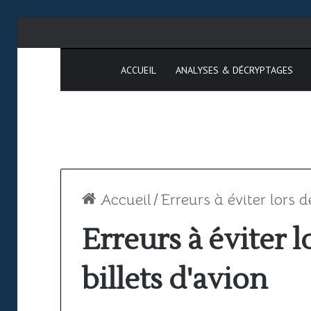
ACCUEIL
ANALYSES & DÉCRYPTAGES
Accueil
/
Erreurs à éviter lors d
Erreurs à éviter l
Espace
SAATM
billets d'avion
aérien
:
africain
pourquoi
le