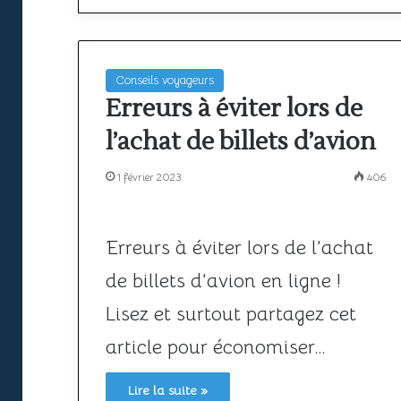
la
ciel
sécurité
unique
22 juin 2026
à
africain
Espace aérien africain : la sécurité
l’épreuve
peine
22 juin 2026
à l’épreuve de la croissance du
SAATM : pourquo
de
encore
Conseils voyageurs
la
trafic
à
africain peine e
Erreurs à éviter lors de
croissance
décoller
l’achat de billets d’avion
du
trafic
1 février 2023
406
Erreurs à éviter lors de l’achat
de billets d’avion en ligne !
Lisez et surtout partagez cet
article pour économiser…
Lire la suite »