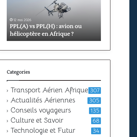
avion
prix
ou
et
hélicoptère
durée
en
12 mai 2026
pour
11 mai 2026
PPL(A) vs PPL(H) : avion ou
Formation PP
Afrique
obtenir
?
hélicoptère en Afrique ?
votre
durée pour o
licence
Categories
Transport Aérien Afrique
307
Actualités Aériennes
305
Conseils voyageurs
135
Culture et Savoir
68
Technologie et Futur
34