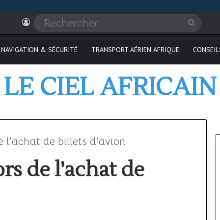
Connexion
Recher
NAVIGATION & SÉCURITÉ
TRANSPORT AÉRIEN AFRIQUE
CONSEIL
LE CIEL AFRICAIN
e l'achat de billets d'avion
ors de l'achat de
Où
passer
son
PPL