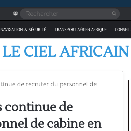
Connexion
Recher
NAVIGATION & SÉCURITÉ
TRANSPORT AÉRIEN AFRIQUE
CONSEIL
LE CIEL AFRICAIN
tinue de recruter du personnel de
s continue de
Où
passer
onnel de cabine en
son
PPL