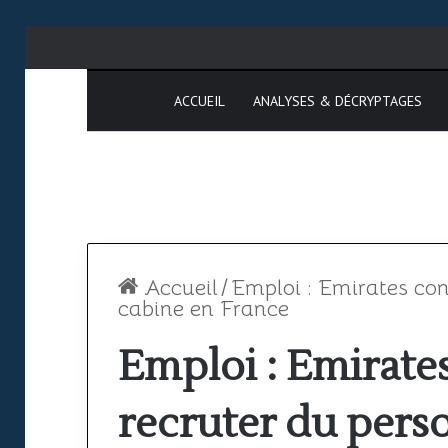
ACCUEIL
ANALYSES & DÉCRYPTAGES
Accueil
/
Emploi : Emirates con
cabine en France
Emploi : Emirate
Espace
SAATM
aérien
:
recruter du pers
africain
pourquoi
le