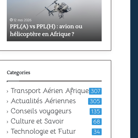
avion
prix
ou
et
hélicoptère
durée
en
12 mai 2026
pour
11 mai 2026
PPL(A) vs PPL(H) : avion ou
Formation PP
Afrique
obtenir
?
hélicoptère en Afrique ?
votre
durée pour o
licence
Categories
Transport Aérien Afrique
307
Actualités Aériennes
305
Conseils voyageurs
135
Culture et Savoir
68
Technologie et Futur
34