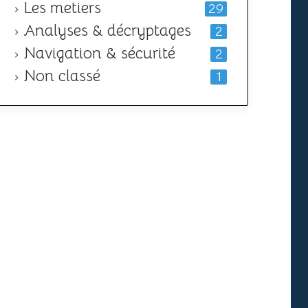
Les metiers
29
Analyses & décryptages
2
Navigation & sécurité
2
Non classé
1