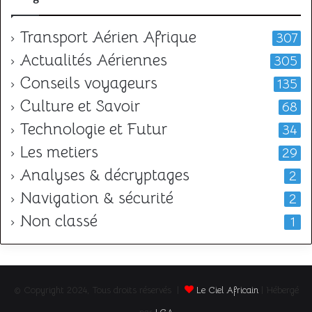
Transport Aérien Afrique
307
Actualités Aériennes
305
Conseils voyageurs
135
Culture et Savoir
68
Technologie et Futur
34
Les metiers
29
Analyses & décryptages
2
Navigation & sécurité
2
Non classé
1
© Copyright 2024, Tous droits réservés |
Le Ciel Africain
| Hébergé