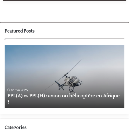
Featured Posts
PPL(A)
Fo
vs
P
PPL(H)
:
:
ét
avion
pr
ou
et
hélicoptère
du
en
po
12 mai 2026
Afrique
ob
PPL(A) vs PPL(H) : avion ou hélicoptère en Afrique
F
?
vo
?
v
li
Categories