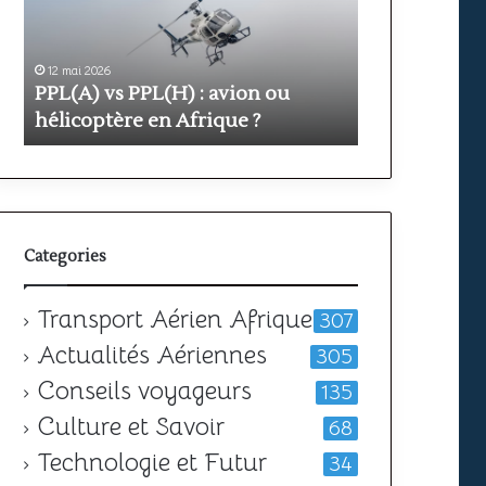
prix
et
durée
pour
11 mai 2026
 avion ou
Formation PPL : étapes, prix et
obtenir
ique ?
votre
durée pour obtenir votre licence
licence
Categories
Transport Aérien Afrique
307
Actualités Aériennes
305
Conseils voyageurs
135
Culture et Savoir
68
Technologie et Futur
34