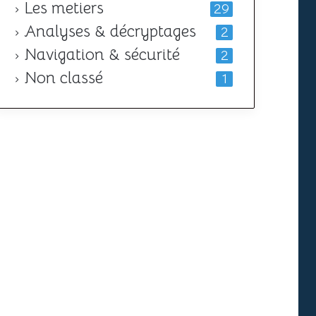
Les metiers
29
Analyses & décryptages
2
Navigation & sécurité
2
Non classé
1