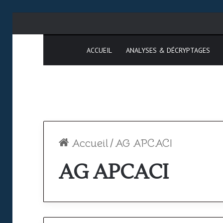
ACCUEIL
ANALYSES & DÉCRYPTAGES
Accueil
/
AG APCACI
AG APCACI
SAATM
Où
:
pas
pourquoi
so
le
PP