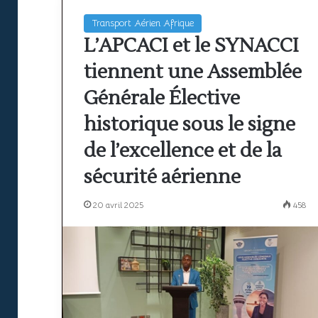
ciel
à
unique
l’é
Transport Aérien Afrique
africain
:
L’APCACI et le SYNACCI
: la sécurité
peine
22 juin 2026
co
12
ssance du
SAATM : pourquoi le ciel unique
Où
encore
de
tiennent une Assemblée
à
africain peine encore à décoller
mei
co
décoller
Générale Élective
pa
historique sous le signe
de l’excellence et de la
sécurité aérienne
20 avril 2025
458