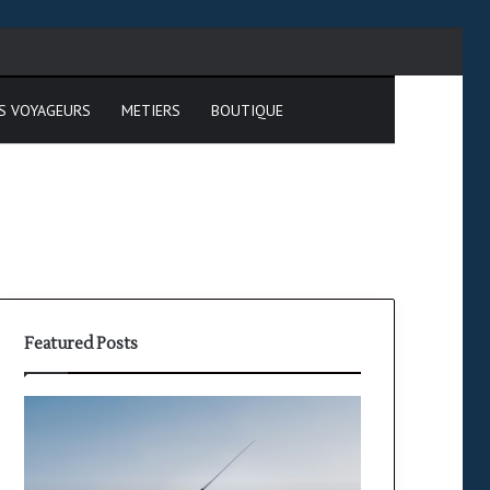
cher
S VOYAGEURS
METIERS
BOUTIQUE
Featured Posts
Formation
PPL
:
étapes,