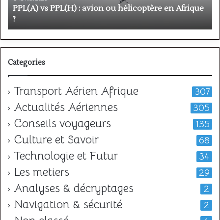
Afrique
o
PPL(A) vs PPL(H) : avion ou hélicoptère en Afrique
?
v
?
l
Categories
Transport Aérien Afrique
307
Actualités Aériennes
305
Conseils voyageurs
135
Culture et Savoir
68
Technologie et Futur
34
Les metiers
29
Analyses & décryptages
2
Navigation & sécurité
2