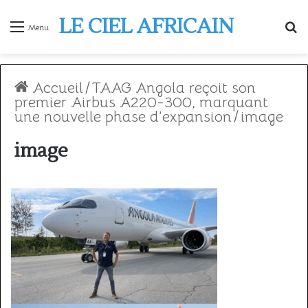
LE CIEL AFRICAIN
R
Menu
Accueil
/
TAAG Angola reçoit son
premier Airbus A220-300, marquant
une nouvelle phase d’expansion
/
image
image