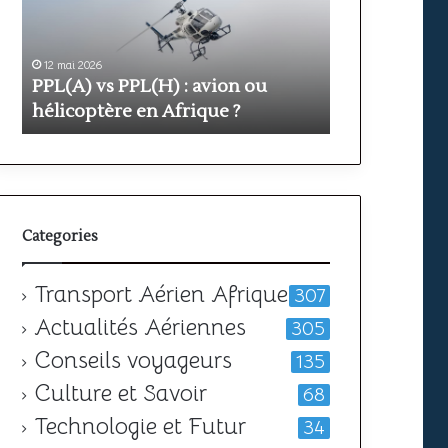
avion
prix
ou
et
hélicoptère
durée
en
12 mai 2026
pour
11 mai 2026
PPL(A) vs PPL(H) : avion ou
Formation PP
Afrique
obtenir
?
hélicoptère en Afrique ?
votre
durée pour o
licence
Categories
Transport Aérien Afrique
307
Actualités Aériennes
305
Conseils voyageurs
135
Culture et Savoir
68
Technologie et Futur
34