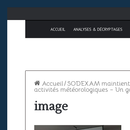
ACCUEIL
ANALYSES & DÉCRYPTAGES
Accueil
/
SODEXAM maintient sa
activités météorologiques – Un g
image
Espace
SAATM
aérien
:
africain
pourquoi
le