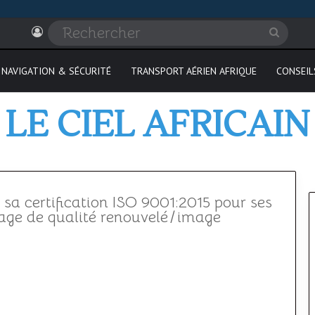
Connexion
Recher
NAVIGATION & SÉCURITÉ
TRANSPORT AÉRIEN AFRIQUE
CONSEIL
LE CIEL AFRICAIN
 certification ISO 9001:2015 pour ses
age de qualité renouvelé
/
image
Où
passer
son
PPL