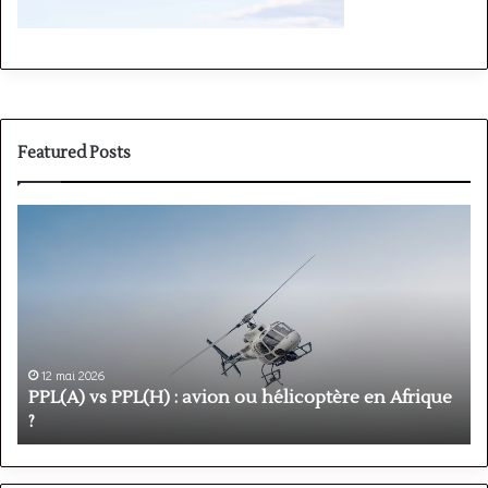
Featured Posts
PPL(A)
F
vs
P
PPL(H)
:
:
é
avion
p
ou
e
hélicoptère
d
en
p
12 mai 2026
Afrique
o
PPL(A) vs PPL(H) : avion ou hélicoptère en Afrique
?
v
?
l